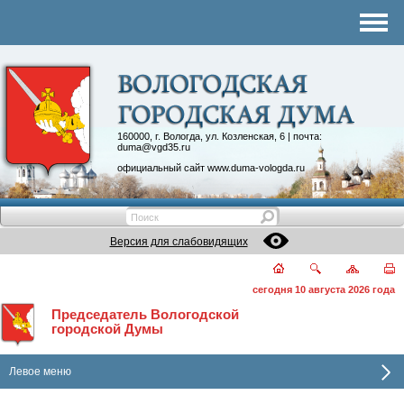
Комитеты
График приема
Контакты
Депутатские объединения
160000, г. Вологда, ул. Козленская, 6 | почта:
duma@vgd35.ru
официальный сайт
www.duma-vologda.ru
Версия для слабовидящих
сегодня 10 августа 2026 года
Председатель Вологодской
городской Думы
Левое меню