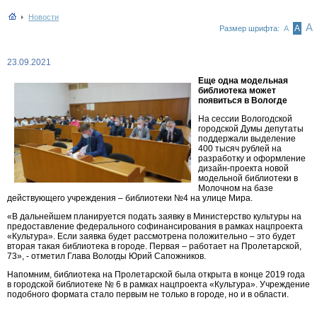
Новости
А
А
Размер шрифта:
А
23.09.2021
Еще одна модельная
библиотека может
появиться в Вологде
На сессии Вологодской
городской Думы депутаты
поддержали выделение
400 тысяч рублей на
разработку и оформление
дизайн-проекта новой
модельной библиотеки в
Молочном на базе
действующего учреждения – библиотеки №4 на улице Мира.
«В дальнейшем планируется подать заявку в Министерство культуры на
предоставление федерального софинансирования в рамках нацпроекта
«Культура». Если заявка будет рассмотрена положительно – это будет
вторая такая библиотека в городе. Первая – работает на Пролетарской,
73», - отметил Глава Вологды Юрий Сапожников.
Напомним, библиотека на Пролетарской была открыта в конце 2019 года
в городской библиотеке № 6 в рамках нацпроекта «Культура». Учреждение
подобного формата стало первым не только в городе, но и в области.