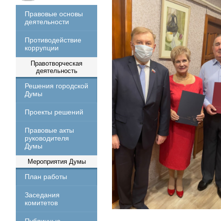
Правовые основы
деятельности
Противодействие
коррупции
Правотворческая
деятельность
Решения городской
Думы
Проекты решений
Правовые акты
руководителя
Думы
Мероприятия Думы
План работы
Заседания
комитетов