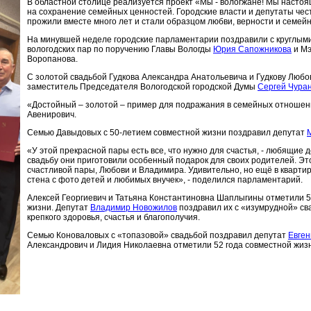
В областной столице реализуется проект «Мы - вологжане! Мы насто
на сохранение семейных ценностей. Городские власти и депутаты чес
прожили вместе много лет и стали образцом любви, верности и семейн
На минувшей неделе городские парламентарии поздравили с круглыми
вологодских пар по поручению Главы Вологды
Юрия Сапожникова
и Мэ
Воропанова.
С золотой свадьбой Гудкова Александра Анатольевича и Гудкову Люб
заместитель Председателя Вологодской городской Думы
Сергей Чура
«Достойный – золотой – пример для подражания в семейных отношени
Авенирович.
Семью Давыдовых с 50-летием совместной жизни поздравил депутат
«У этой прекрасной пары есть все, что нужно для счастья, - любящие д
свадьбу они приготовили особенный подарок для своих родителей. Эт
счастливой пары, Любови и Владимира. Удивительно, но ещё в квартир
стена с фото детей и любимых внучек», - поделился парламентарий.
Алексей Георгиевич и Татьяна Константиновна Шаплыгины отметили 
жизни. Депутат
Владимир Новожилов
поздравил их с «изумрудной» св
крепкого здоровья, счастья и благополучия.
Семью Коноваловых с «топазовой» свадьбой поздравил депутат
Евген
Александрович и Лидия Николаевна отметили 52 года совместной жиз