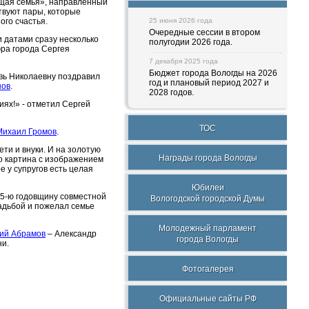
ящая семья», направленный
твуют пары, которые
ого счастья.
25 июня 2026 года
Очередные сессии в втором
 датами сразу несколько
полугодии 2026 года.
ра города Сергея
7 декабря 2025 года
Бюджет города Вологды на 2026
овь Николаевну поздравил
год и плановый период 2027 и
нов
.
2028 годов.
ях!» - отметил Сергей
ТОС
Михаил Громов
.
ети и внуки. И на золотую
Награды города Вологды
о картина с изображением
е у супругов есть целая
Юбилеи
55-ю годовщину совместной
Вологодской городской Думы
адьбой и пожелал семье
Молодежный парламент
ий Абрамов
– Александр
города Вологды
ни.
Фотогалерея
Официальные сайты РФ