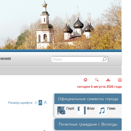
нения
сегодня 6 августа 2026 года
Официальные символы города
А
А
Размер шрифта:
А
Герб
Флаг
Гимн
Почетные граждане г. Вологды