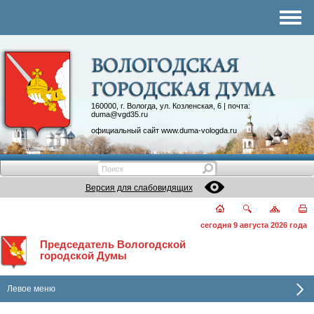
Комитеты
График приема
Контакты
Депутатские объединения
160000, г. Вологда, ул. Козленская, 6 | почта:
duma@vgd35.ru
официальный сайт
www.duma-vologda.ru
Версия для слабовидящих
сегодня 9 августа 2026 года
Председатель Вологодской
городской Думы
Левое меню