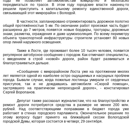
годы не позволяет автомобилистам комфортно и безопасно
передвигаться по трассе. В этом году городские власти наконец-то
решили приступить к капитальному ремонту единственной дороги,
связывающей этот микрорайон с Вологдой.
В частности, запланировано отремонтировать дорожное полотно
общей протяжённостью 5 км. По окончании работ проезжая часть будет
расширена до 7 метров, появятся новые бордюры, тротуары, дорожные
знаки, разметка, ограждения и даже шумоизоляция. По всему периметру
объекта транспортной инфраструктуры строители установят 80 новых
опор линий наружного освещения.
Также в Лосте, где проживает более 10 тысяч человек, появится
регулярное автобусное сообщение с городом. Как отмечают специалисты,
с введением в строй «новой» дороги, район будет развиваться и
благоустраиваться дальше.
«Сообщение с микрорайоном Лоста уже на протяжении многих
лет является одной из наиболее остро ощущаемых и насущных проблем
города. Бывали случаи, когда пожилые лостинцы умирали от сердечных
приступов, так и не дождавшись автомобиля «Скорой помощи»,
застрявшего на практически непроездной дороге», - констатировал
Сергей Воропанов.
Депутат также рассказал журналистам, что на благоустройство и
ремонт дороги потребуются средства в размере не менее 200 млн.
рублей. Над соответствующими поправками в бюджет города уже
работают в стенах городского парламента. Окончательное решение по
этому вопросу будет принято на ближайшей сессии Вологодской
городской Думы, которая состоится в четверг, 29 сентября.