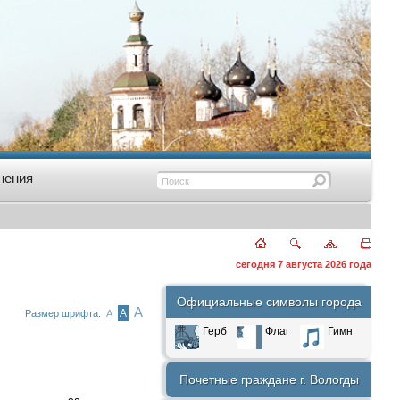
нения
сегодня 7 августа 2026 года
Официальные символы города
А
А
Размер шрифта:
А
Герб
Флаг
Гимн
Почетные граждане г. Вологды