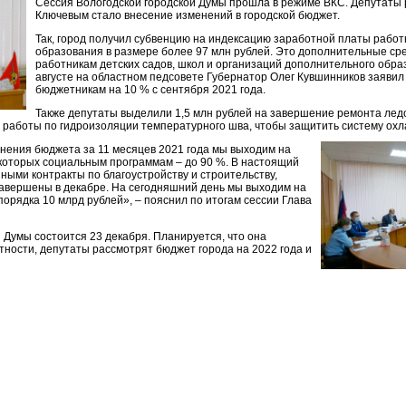
Сессия Вологодской городской Думы прошла в режиме ВКС. Депутаты 
Ключевым стало внесение изменений в городской бюджет.
Так, город получил субвенцию на индексацию заработной платы рабо
образования в размере более 97 млн рублей. Это дополнительные ср
работникам детских садов, школ и организаций дополнительного обра
августе на областном педсовете Губернатор Олег Кувшинников заявил
бюджетникам на 10 % с сентября 2021 года.
Также депутаты выделили 1,5 млн рублей на завершение ремонта лед
 работы по гидроизоляции температурного шва, чтобы защитить систему ох
лнения бюджета за 11 месяцев 2021 года мы выходим на
екоторых социальным программам – до 90 %. В настоящий
ными контракты по благоустройству и строительству,
завершены в декабре. На сегодняшний день мы выходим на
орядка 10 млрд рублей», – пояснил по итогам сессии Глава
й Думы состоится 23 декабря. Планируется, что она
стности, депутаты рассмотрят бюджет города на 2022 года и