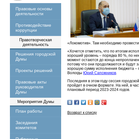
Правовые основы
деятельности
Противодействие
коррупции
Правотворческая
«Локомотив». Там необходимо провести
деятельность
«Хочется отметить, что по итогам испо
Решения городской
хороший уровень – порядка 80 %, по н
Думы
момент остаются до конца непроплачен
потому что они продолжаются и будут 
хорошую сумму исполнения бюджета – п
Проекты решений
Вологды
Юрий Сапожников
.
Последняя в этом году сессия городско
Правовые акты
пройдет в очном формате. На ней, в ча
руководителя
плановый период 2023-2024 годов.
Думы
Мероприятия Думы
План работы
Возврат к списку
Заседания
комитетов