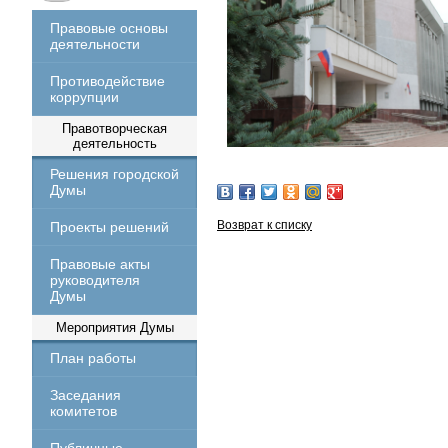
Правовые основы
деятельности
Противодействие
коррупции
Правотворческая
деятельность
Решения городской
Думы
Возврат к списку
Проекты решений
Правовые акты
руководителя
Думы
Мероприятия Думы
План работы
Заседания
комитетов