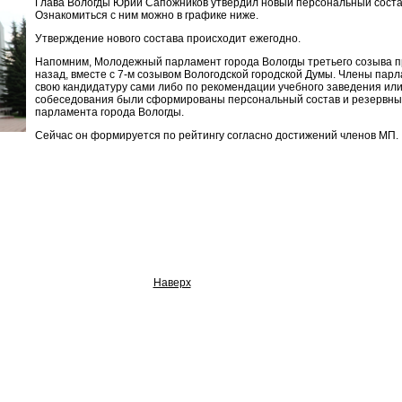
Глава Вологды Юрий Сапожников утвердил новый персональный состав
Ознакомиться с ним можно в графике ниже.
Утверждение нового состава происходит ежегодно.
Напомним, Молодежный парламент города Вологды третьего созыва пр
назад, вместе с 7-м созывом Вологодской городской Думы. Члены пар
свою кандидатуру сами либо по рекомендации учебного заведения или
собеседования были сформированы персональный состав и резервны
парламента города Вологды.
Сейчас он формируется по рейтингу согласно достижений членов МП.
Наверх