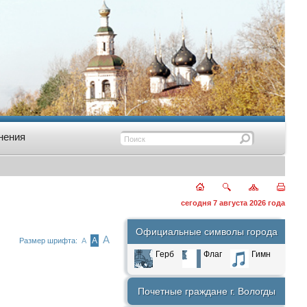
нения
сегодня 7 августа 2026 года
Официальные символы города
А
А
Размер шрифта:
А
Герб
Флаг
Гимн
Почетные граждане г. Вологды