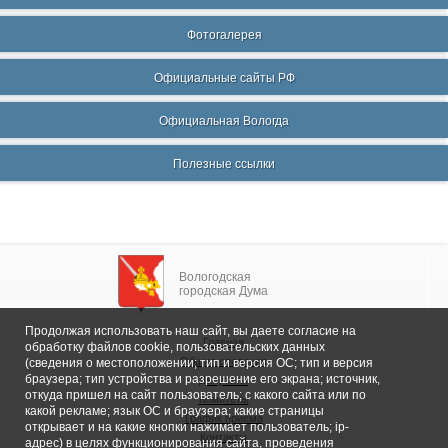
Фотогалерея
Официальные сайты РФ
Официальная Вологда
Полезные ссылки
Вологодская
городская Дума
Продолжая использовать наш сайт, вы даете согласие на
Главная
обработку файлов cookie, пользовательских данных
Общие сведения
(сведения о местоположении; тип и версия ОС; тип и версия
браузера; тип устройства и разрешение его экрана; источник,
Депутаты
откуда пришел на сайт пользователь; с какого сайта или по
Комитеты
какой рекламе; язык ОС и браузера; какие страницы
График приема
открывает и на какие кнопки нажимает пользователь; ip-
Контакты
адрес) в целях функционирования сайта, проведения