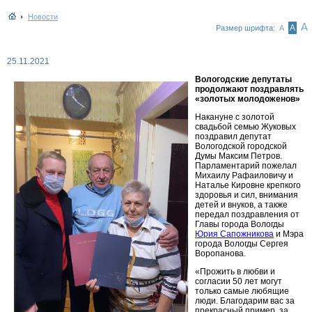
Новости
А
А
Размер шрифта:
А
25.11.2021
Вологодские депутаты
продолжают поздравлять
«золотых молодоженов»
Накануне с золотой
свадьбой семью Жуковых
поздравил депутат
Вологодской городской
Думы Максим Петров.
Парламентарий пожелал
Михаилу Рафаиловичу и
Наталье Кировне крепкого
здоровья и сил, внимания
детей и внуков, а также
передал поздравления от
Главы города Вологды
Юрия Сапожникова
и Мэра
города Вологды Сергея
Воропанова.
«Прожить в любви и
согласии 50 лет могут
только самые любящие
люди. Благодарим вас за
прекрасный пример, за