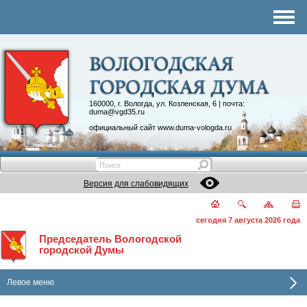
Комитеты
График приема
Контакты
Депутатские объединения
160000, г. Вологда, ул. Козленская, 6 | почта:
duma@vgd35.ru
официальный сайт
www.duma-vologda.ru
Версия для слабовидящих
сегодня 7 августа 2026 года
Председатель Вологодской
городской Думы
Левое меню