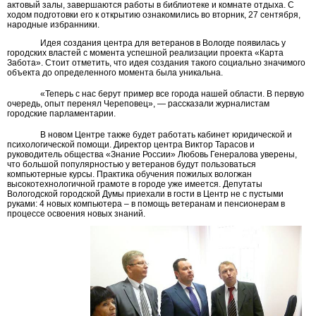
актовый залы, завершаются работы в библиотеке и комнате отдыха. С
ходом подготовки его к открытию ознакомились во вторник, 27 сентября,
народные избранники.
Идея создания центра для ветеранов в Вологде появилась у
городских властей с момента успешной реализации проекта «Карта
Забота». Стоит отметить, что идея создания такого социально значимого
объекта до определенного момента была уникальна.
«Теперь с нас берут пример все города нашей области. В первую
очередь, опыт перенял Череповец», — рассказали журналистам
городские парламентарии.
В новом Центре также будет работать кабинет юридической и
психологической помощи. Директор центра Виктор Тарасов и
руководитель общества «Знание России» Любовь Генералова уверены,
что большой популярностью у ветеранов будут пользоваться
компьютерные курсы. Практика обучения пожилых вологжан
высокотехнологичной грамоте в городе уже имеется. Депутаты
Вологодской городской Думы приехали в гости в Центр не с пустыми
руками: 4 новых компьютера – в помощь ветеранам и пенсионерам в
процессе освоения новых знаний.