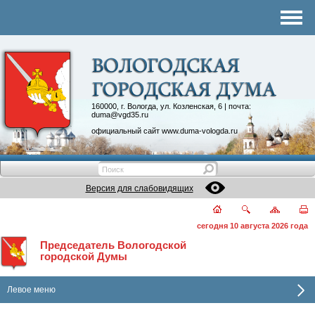
Комитеты
График приема
Контакты
Депутатские объединения
160000, г. Вологда, ул. Козленская, 6 | почта:
duma@vgd35.ru
официальный сайт
www.duma-vologda.ru
Версия для слабовидящих
сегодня 10 августа 2026 года
Председатель Вологодской
городской Думы
Левое меню