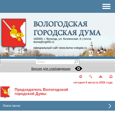
Комитеты
График приема
Контакты
Депутатские объединения
160000, г. Вологда, ул. Козленская, 6 | почта:
duma@vgd35.ru
официальный сайт
www.duma-vologda.ru
Версия для слабовидящих
сегодня 9 августа 2026 года
Председатель Вологодской
городской Думы
Левое меню