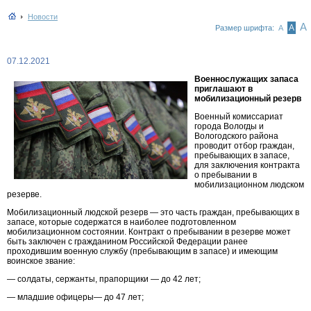
Новости
А
А
Размер шрифта:
А
07.12.2021
Военнослужащих запаса
приглашают в
мобилизационный резерв
Военный комиссариат
города Вологды и
Вологодского района
проводит отбор граждан,
пребывающих в запасе,
для заключения контракта
о пребывании в
мобилизационном людском
резерве.
Мобилизационный людской резерв — это часть граждан, пребывающих в
запасе, которые содержатся в наиболее подготовленном
мобилизационном состоянии. Контракт о пребывании в резерве может
быть заключен с гражданином Российской Федерации ранее
проходившим военную службу (пребывающим в запасе) и имеющим
воинское звание:
— солдаты, сержанты, прапорщики — до 42 лет;
— младшие офицеры— до 47 лет;