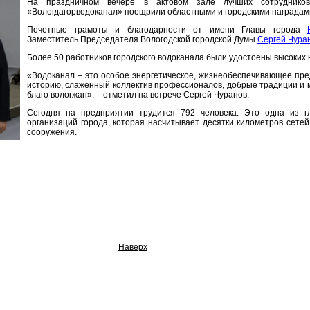
На праздничном вечере в актовом зале лучших сотрудник
«Вологдагорводоканал» поощрили областными и городскими наградам
Почетные грамоты и благодарности от имени Главы города
Заместитель Председателя Вологодской городской Думы
Сергей Чура
Более 50 работников городского водоканала были удостоены высоких 
«Водоканал – это особое энергетическое, жизнеобеспечивающее пр
историю, слаженный коллектив профессионалов, добрые традиции и 
благо вологжан», – отметил на встрече Сергей Чуранов.
Сегодня на предприятии трудится 792 человека. Это одна из г
организаций города, которая насчитывает десятки километров сет
сооружения.
Наверх