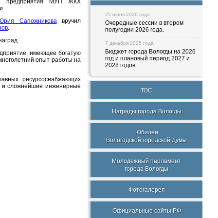
ов предприятия МУП ЖКХ
и.
25 июня 2026 года
Юрия Сапожникова
вручил
Очередные сессии в втором
нов
.
полугодии 2026 года.
наград.
7 декабря 2025 года
Бюджет города Вологды на 2026
едприятие, имеющее богатую
год и плановый период 2027 и
многолетний опыт работы на
2028 годов.
лавных ресурсоснабжающих
ей и сложнейшие инженерные
ТОС
Награды города Вологды
Юбилеи
Вологодской городской Думы
Молодежный парламент
города Вологды
Фотогалерея
Официальные сайты РФ