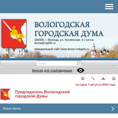
Комитеты
График приема
Контакты
Депутатские объединения
160000, г. Вологда, ул. Козленская, 6 | почта:
duma@vgd35.ru
официальный сайт
www.duma-vologda.ru
Версия для слабовидящих
сегодня 7 августа 2026 года
Председатель Вологодской
городской Думы
Левое меню