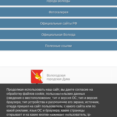
города Вологды
Фотогалерея
Официальные сайты РФ
Официальная Вологда
Полезные ссылки
Вологодская
городская Дума
Продолжая использовать наш сайт, вы даете согласие на
Главная
обработку файлов cookie, пользовательских данных
Общие сведения
(сведения о местоположении; тип и версия ОС; тип и версия
браузера; тип устройства и разрешение его экрана; источник,
Депутаты
откуда пришел на сайт пользователь; с какого сайта или по
Комитеты
какой рекламе; язык ОС и браузера; какие страницы
График приема
открывает и на какие кнопки нажимает пользователь; ip-