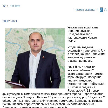
Новости
А
А
Размер шрифта:
А
30.12.2021
Уважаемые вологжане!
Дорогие друзья!
Поздравляю вас с
наступающим Новым
годом!
Уходящий год был
сложный и напряженный, и
в очередной раз напомнил
нам, что здоровье –
главная ценность.
2021-й был богат на
важные события. Это
старт вакцинации против
коронавируса. Введение
ипотеки медикам.
Открытие пристройки к 30-
й школе и садика на
Ярославской. 12 новых
физкультурных комплексов во всех микрорайонах города. Строительство
газопровода в Прилуках. Ремонт 26 участков городских дорог, 41 двора и 2
общественных пространств, 64 участков тротуаров. Воплощены в жизнь
34 инициативы территориальных общественных самоуправлений.
Перечислил самое основное, но далеко не всё.