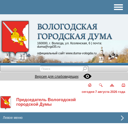
Комитеты
График приема
Контакты
Депутатские объединения
160000, г. Вологда, ул. Козленская, 6 | почта:
duma@vgd35.ru
официальный сайт
www.duma-vologda.ru
Версия для слабовидящих
сегодня 7 августа 2026 года
Председатель Вологодской
городской Думы
Левое меню