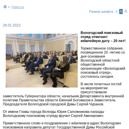
Новости
А
А
Размер шрифта:
А
28.01.2022
Вологодский поисковый
отряд отмечает
юбилейную дату – 20 лет!
Торжественное собрание,
посвященное 20 -летию со
дня основания
Вологодской областной
общественной
организации «Вологодский
поисковый отряд»,
состоялось сегодня.
В числе почетных гостей
на мероприятии
присутствовали
заместитель Губернатора области, начальник Департамента внутренней
политики Правительства области Евгений Богомазов и Заместитель
Председателя Вологодской городской Думы Сергей Чуранов.
От имени Главы города Вологды Юрия Сапожникова награды
Вологодскому поисковому отряду вручил Сергей Авенирович.
Приветственное слово и поздравление с юбилеем в адрес Вологодских
поисковиков направила депутат Государственной Думы Российской