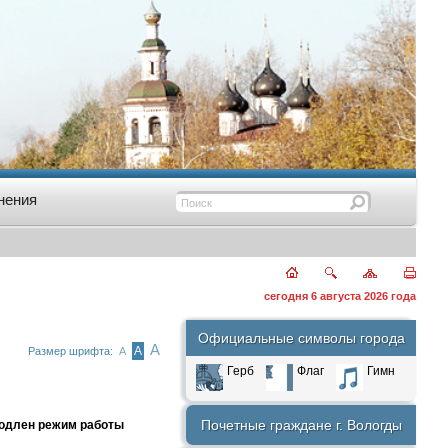
нения
сегодня 6 августа 2026 года
Официальные символы города
А
А
Размер шрифта:
А
Герб
Флаг
Гимн
Почетные граждане г. Вологды
родлен режим работы