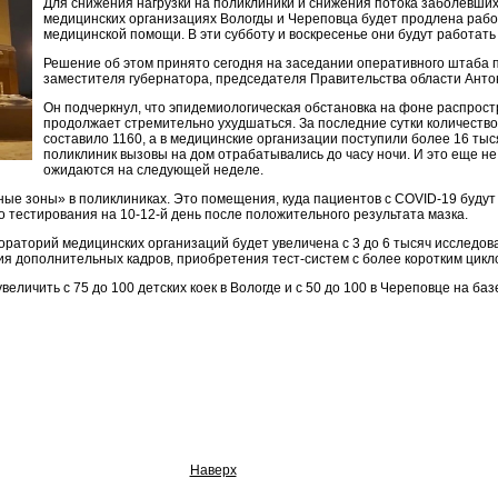
Для снижения нагрузки на поликлиники и снижения потока заболевших
медицинских организациях Вологды и Череповца будет продлена раб
медицинской помощи. В эти субботу и воскресенье они будут работать с
Решение об этом принято сегодня на заседании оперативного штаба 
заместителя губернатора, председателя Правительства области Анто
Он подчеркнул, что эпидемиологическая обстановка на фоне распро
продолжает стремительно ухудшаться. За последние сутки количество
составило 1160, а в медицинские организации поступили более 16 тыся
поликлиник вызовы на дом отрабатывались до часу ночи. И это еще н
ожидаются на следующей неделе.
сные зоны» в поликлиниках. Это помещения, куда пациентов с COVID-19 буду
 тестирования на 10-12-й день после положительного результата мазка.
аторий медицинских организаций будет увеличена с 3 до 6 тысяч исследован
я дополнительных кадров, приобретения тест-систем с более коротким цикл
личить с 75 до 100 детских коек в Вологде и с 50 до 100 в Череповце на ба
Наверх