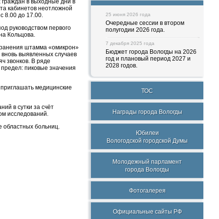
 граждан в выходные дни в
ота кабинетов неотложной
 8.00 до 17.00.
25 июня 2026 года
Очередные сессии в втором
под руководством первого
полугодии 2026 года.
на Кольцова.
7 декабря 2025 года
странения штамма «омикрон»
Бюджет города Вологды на 2026
 вновь выявленных случаев
год и плановый период 2027 и
ч звонков. В ряде
2028 годов.
е предел: пиковые значения
т приглашать медицинские
ТОС
ий в сутки за счёт
Награды города Вологды
ом исследований.
зе областных больниц.
Юбилеи
Вологодской городской Думы
Молодежный парламент
города Вологды
Фотогалерея
Официальные сайты РФ