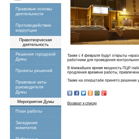
Правовые основы
деятельности
Противодействие
коррупции
Правотворческая
деятельность
Решения городской
Также с 4 февраля будут открыты «кра
Думы
работники для проведения контрольного
В ближайшее время мощность ПЦР-лабор
Проекты решений
продления времени работы, привлечени
Также на оперштабе принято решение уве
Правовые акты
руководителя
Думы
Мероприятия Думы
Возврат к списку
План работы
Заседания
комитетов