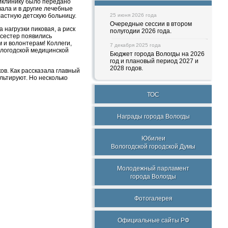
ликлинику было передано
ала и в другие лечебные
ластную детскую больницу.
25 июня 2026 года
Очередные сессии в втором
нагрузки пиковая, а риск
полугодии 2026 года.
дсестер появились
 и волонтерам! Коллеги,
7 декабря 2025 года
ологодской медицинской
Бюджет города Вологды на 2026
год и плановый период 2027 и
2028 годов.
ов. Как рассказала главный
льтируют. Но несколько
ТОС
Награды города Вологды
Юбилеи
Вологодской городской Думы
Молодежный парламент
города Вологды
Фотогалерея
Официальные сайты РФ