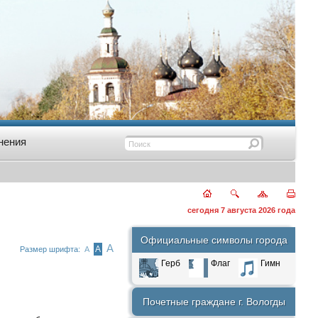
нения
сегодня 7 августа 2026 года
Официальные символы города
А
А
Размер шрифта:
А
Герб
Флаг
Гимн
Почетные граждане г. Вологды