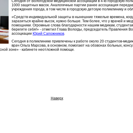
Сегодня от Вологодской медицинской ассоциации в 4-ю городскую по
1000 защитных масок. Аналогичные партии ранее ассоциация передав
учреждения города, в том числе в городскую детскую поликлинику и об
«Средств индивидуальной защиты в нынешние тяжелые времена, когда 
заразиться крайне высок, нужно больше. Тем более, что у врачей и ме
помощники. Огромные слова благодарности нашим медикам, студентам
берегите себя!» - отметил Глава Вологды, председатель Правления В
ассоциации
Юрий Сапожников
.
Сегодня в поликлинике привлечены к работе около 20 студентов-медик
врач Ольга Марсова, в основном, помогают на обзвонах больных, консу
асной зоне» - кабинете неотложной помощи.
Наверх