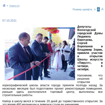
Новости
А
А
Размер шрифта:
А
07.10.2011
Депутаты
Вологодской
городской Думы
Людмила
Коротаева,
Сергей
Воропанов и
Владимир Зорин,
приняли участие
в открытие
Школы искусств
«Пируэт», в
четверг, 6
октября.
Напомним, что
решение об
открытии
хореографической школы власти города приняли полгода назад. За
несколько месяцев был подготовлен проект реконструкции помещения,
раньше здесь располагался торговый центр, выполнены все
строительные работы.
Набор в школу велся в течение 20 дней до торжественного открытия. За
это время 460 мальчишек и девчонок стали ее учениками.