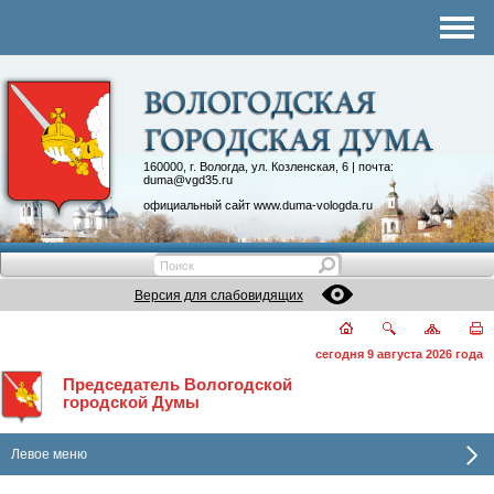
Комитеты
График приема
Контакты
Депутатские объединения
160000, г. Вологда, ул. Козленская, 6 | почта:
duma@vgd35.ru
официальный сайт
www.duma-vologda.ru
Версия для слабовидящих
сегодня 9 августа 2026 года
Председатель Вологодской
городской Думы
Левое меню