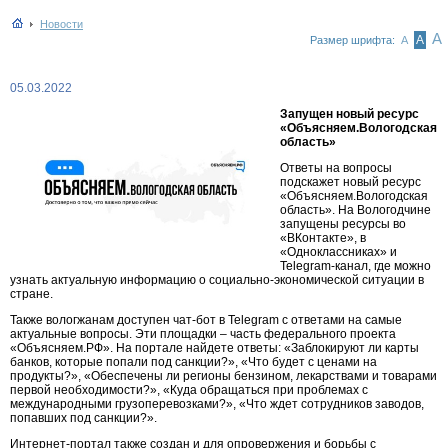
Новости
А
А
Размер шрифта:
А
05.03.2022
Запущен новый ресурс
«Объясняем.Вологодская
область»
Ответы на вопросы
подскажет новый ресурс
«Объясняем.Вологодская
область». На Вологодчине
запущены ресурсы во
«ВКонтакте», в
«Одноклассниках» и
Telegram-канал, где можно
узнать актуальную информацию о социально-экономической ситуации в
стране.
Также вологжанам доступен чат-бот в Telegram с ответами на самые
актуальные вопросы. Эти площадки – часть федерального проекта
«Объясняем.РФ». На портале найдете ответы: «Заблокируют ли карты
банков, которые попали под санкции?», «Что будет с ценами на
продукты?», «Обеспечены ли регионы бензином, лекарствами и товарами
первой необходимости?», «Куда обращаться при проблемах с
международными грузоперевозками?», «Что ждет сотрудников заводов,
попавших под санкции?».
Интернет-портал также создан и для опровержения и борьбы с