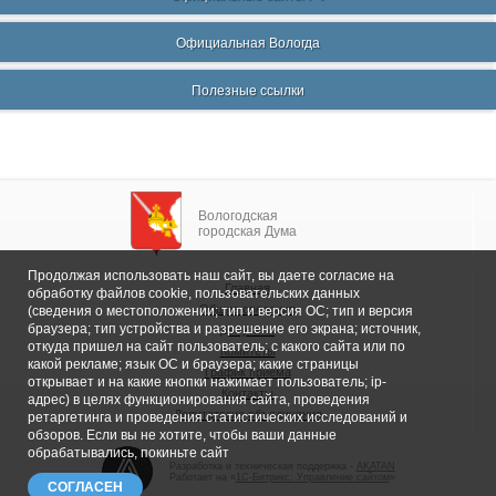
Официальная Вологда
Полезные ссылки
Вологодская
городская Дума
Продолжая использовать наш сайт, вы даете согласие на
Главная
обработку файлов cookie, пользовательских данных
Общие сведения
(сведения о местоположении; тип и версия ОС; тип и версия
браузера; тип устройства и разрешение его экрана; источник,
Депутаты
откуда пришел на сайт пользователь; с какого сайта или по
Комитеты
какой рекламе; язык ОС и браузера; какие страницы
График приема
открывает и на какие кнопки нажимает пользователь; ip-
Контакты
адрес) в целях функционирования сайта, проведения
Депутатские объединения
ретаргетинга и проведения статистических исследований и
обзоров. Если вы не хотите, чтобы ваши данные
обрабатывались, покиньте сайт
Разработка и техническая поддержка -
AKATAN
Работает на «
1С-Битрикс: Управление сайтом
»
СОГЛАСЕН