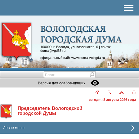
Комитеты
График приема
Контакты
Депутатские объединения
160000, г. Вологда, ул. Козленская, 6 | почта:
duma@vgd35.ru
официальный сайт
www.duma-vologda.ru
Версия для слабовидящих
сегодня 8 августа 2026 года
Председатель Вологодской
городской Думы
Левое меню