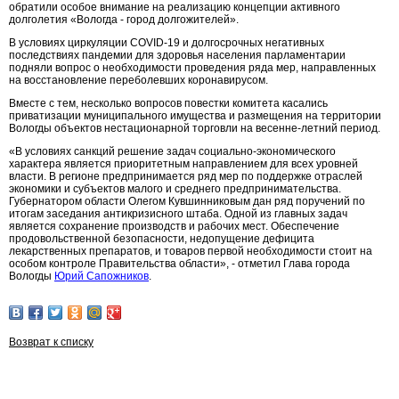
обратили особое внимание на реализацию концепции активного
долголетия «Вологда - город долгожителей».
В условиях циркуляции COVID-19 и долгосрочных негативных
последствиях пандемии для здоровья населения парламентарии
подняли вопрос о необходимости проведения ряда мер, направленных
на восстановление переболевших коронавирусом.
Вместе с тем, несколько вопросов повестки комитета касались
приватизации муниципального имущества и размещения на территории
Вологды объектов нестационарной торговли на весенне-летний период.
«В условиях санкций решение задач социально-экономического
характера является приоритетным направлением для всех уровней
власти. В регионе предпринимается ряд мер по поддержке отраслей
экономики и субъектов малого и среднего предпринимательства.
Губернатором области Олегом Кувшинниковым дан ряд поручений по
итогам заседания антикризисного штаба. Одной из главных задач
является сохранение производств и рабочих мест. Обеспечение
продовольственной безопасности, недопущение дефицита
лекарственных препаратов, и товаров первой необходимости стоит на
особом контроле Правительства области», - отметил Глава города
Вологды
Юрий Сапожников
.
Возврат к списку