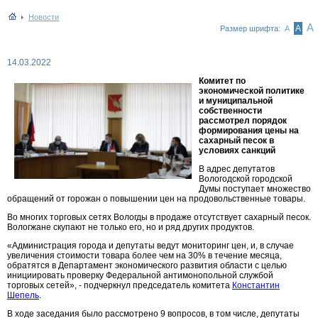
Новости
А
А
Размер шрифта:
А
14.03.2022
Комитет по
экономической политике
и муниципальной
собственности
рассмотрел порядок
формирования цены на
сахарный песок в
условиях санкций
В адрес депутатов
Вологодской городской
Думы поступает множество
обращений от горожан о повышении цен на продовольственные товары.
Во многих торговых сетях Вологды в продаже отсутствует сахарный песок.
Вологжане скупают не только его, но и ряд других продуктов.
«Администрация города и депутаты ведут мониторинг цен, и, в случае
увеличения стоимости товара более чем на 30% в течение месяца,
обратятся в Департамент экономического развития области с целью
инициировать проверку Федеральной антимонопольной службой
торговых сетей», - подчеркнул председатель комитета
Константин
Шепель
.
В ходе заседания было рассмотрено 9 вопросов, в том числе, депутаты