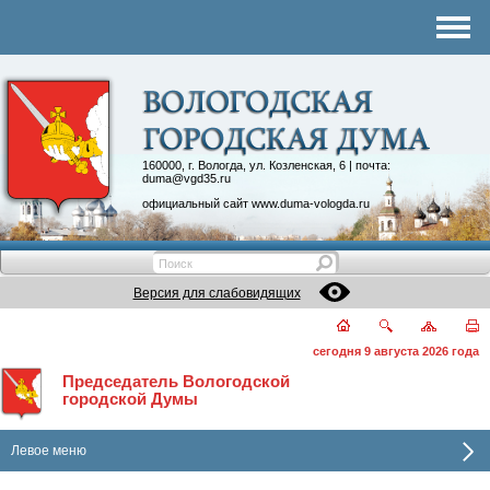
Комитеты
График приема
Контакты
Депутатские объединения
160000, г. Вологда, ул. Козленская, 6 | почта:
duma@vgd35.ru
официальный сайт
www.duma-vologda.ru
Версия для слабовидящих
сегодня 9 августа 2026 года
Председатель Вологодской
городской Думы
Левое меню