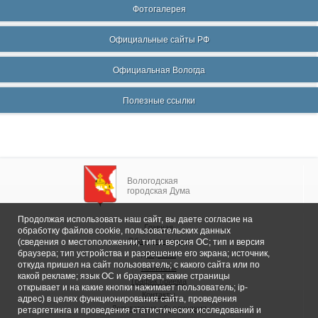
Фотогалерея
Официальные сайты РФ
Официальная Вологда
Полезные ссылки
Вологодская
городская Дума
Продолжая использовать наш сайт, вы даете согласие на
Главная
обработку файлов cookie, пользовательских данных
Общие сведения
(сведения о местоположении; тип и версия ОС; тип и версия
браузера; тип устройства и разрешение его экрана; источник,
Депутаты
откуда пришел на сайт пользователь; с какого сайта или по
Комитеты
какой рекламе; язык ОС и браузера; какие страницы
График приема
открывает и на какие кнопки нажимает пользователь; ip-
Контакты
адрес) в целях функционирования сайта, проведения
Депутатские объединения
ретаргетинга и проведения статистических исследований и