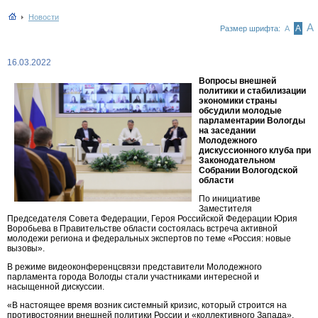
Новости
А
А
Размер шрифта:
А
16.03.2022
Вопросы внешней
политики и стабилизации
экономики страны
обсудили молодые
парламентарии Вологды
на заседании
Молодежного
дискуссионного клуба при
Законодательном
Собрании Вологодской
области
По инициативе
Заместителя
Председателя Совета Федерации, Героя Российской Федерации Юрия
Воробьева в Правительстве области состоялась встреча активной
молодежи региона и федеральных экспертов по теме «Россия: новые
вызовы».
В режиме видеоконференцсвязи представители Молодежного
парламента города Вологды стали участниками интересной и
насыщенной дискуссии.
«В настоящее время возник системный кризис, который строится на
противостоянии внешней политики России и «коллективного Запада».