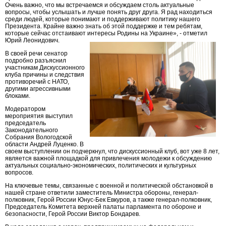
Очень важно, что мы встречаемся и обсуждаем столь актуальные
вопросы, чтобы услышать и лучше понять друг друга. Я рад находиться
среди людей, которые понимают и поддерживают политику нашего
Президента. Крайне важно знать об этой поддержке и тем ребятам,
которые сейчас отстаивают интересы Родины на Украине», - отметил
Юрий Леонидович.
В своей речи сенатор
подробно разъяснил
участникам Дискуссионного
клуба причины и следствия
противоречий с НАТО,
другими агрессивными
блоками.
Модератором
мероприятия выступил
председатель
Законодательного
Собрания Вологодской
области Андрей Луценко. В
своем выступлении он подчеркнул, что дискуссионный клуб, вот уже 8 лет,
является важной площадкой для привлечения молодежи к обсуждению
актуальных социально-экономических, политических и культурных
вопросов.
На ключевые темы, связанные с военной и политической обстановкой в
нашей стране ответили заместитель Министра обороны, генерал-
полковник, Герой России Юнус-Бек Евкуров, а также генерал-полковник,
Председатель Комитета верхней палаты парламента по обороне и
безопасности, Герой России Виктор Бондарев.