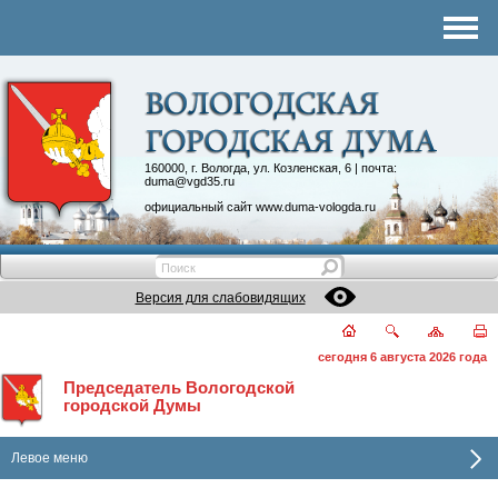
Комитеты
График приема
Контакты
Депутатские объединения
160000, г. Вологда, ул. Козленская, 6 | почта:
duma@vgd35.ru
официальный сайт
www.duma-vologda.ru
Версия для слабовидящих
сегодня 6 августа 2026 года
Председатель Вологодской
городской Думы
Левое меню