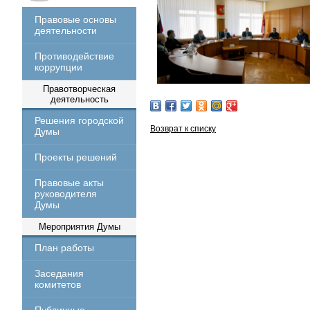
Правовые основы
деятельности
Противодействие
коррупции
Правотворческая
деятельность
Решения городской
Возврат к списку
Думы
Проекты решений
Правовые акты
руководителя
Думы
Мероприятия Думы
План работы
Заседания
комитетов