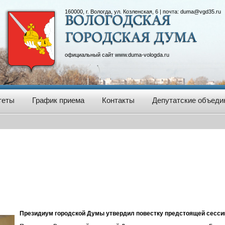
160000, г. Вологда, ул. Козленская, 6 | почта:
duma@vgd35.ru
официальный сайт
www.duma-vologda.ru
теты
График приема
Контакты
Депутатские объеди
Президиум городской Думы утвердил повестку предстоящей сесси