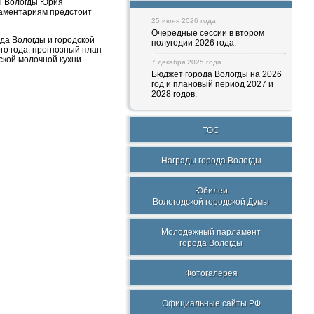
ы Вологды Юрия
ламентариям предстоит
25 июня 2026 года
Очередные сессии в втором
да Вологды и городской
полугодии 2026 года.
го года, прогнозный план
ской молочной кухни.
7 декабря 2025 года
Бюджет города Вологды на 2026
год и плановый период 2027 и
2028 годов.
ТОС
Награды города Вологды
Юбилеи
Вологодской городской Думы
Молодежный парламент
города Вологды
Фотогалерея
Официальные сайты РФ