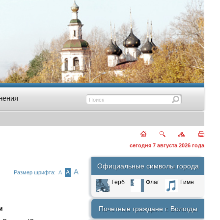
нения
сегодня 7 августа 2026 года
Официальные символы города
А
А
Размер шрифта:
А
Герб
Флаг
Гимн
Почетные граждане г. Вологды
и