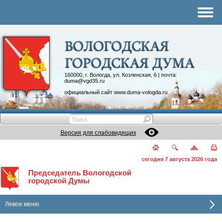
Комитеты
График приема
Контакты
Депутатские объединения
160000, г. Вологда, ул. Козленская, 6 | почта:
duma@vgd35.ru
официальный сайт
www.duma-vologda.ru
Версия для слабовидящих
сегодня 7 августа 2026 года
Председатель Вологодской
городской Думы
Левое меню