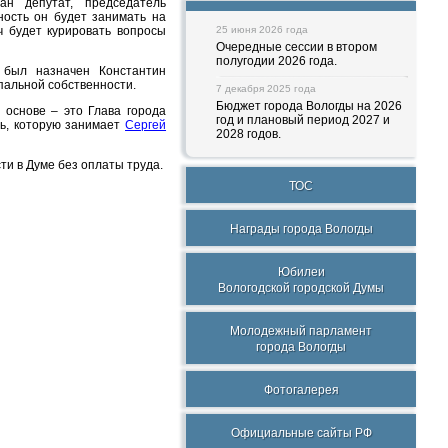
ан депутат, председатель
ность он будет занимать на
ч будет курировать вопросы
25 июня 2026 года
Очередные сессии в втором
полугодии 2026 года.
 был назначен Константин
пальной собственности.
7 декабря 2025 года
Бюджет города Вологды на 2026
 основе – это Глава города
год и плановый период 2027 и
ь, которую занимает
Сергей
2028 годов.
ти в Думе без оплаты труда.
ТОС
Награды города Вологды
Юбилеи
Вологодской городской Думы
Молодежный парламент
города Вологды
Фотогалерея
Официальные сайты РФ