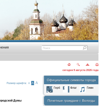
нения
сегодня 9 августа 2026 года
Официальные символы города
А
А
Размер шрифта:
А
Герб
Флаг
Гимн
Почетные граждане г. Вологды
городской Думы