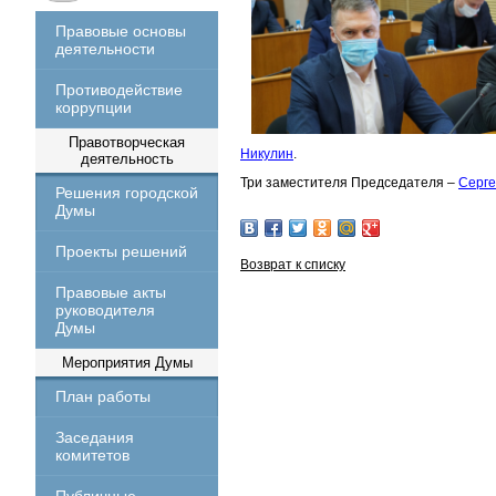
Правовые основы
деятельности
Противодействие
коррупции
Правотворческая
Никулин
.
деятельность
Три заместителя Председателя –
Серге
Решения городской
Думы
Проекты решений
Возврат к списку
Правовые акты
руководителя
Думы
Мероприятия Думы
План работы
Заседания
комитетов