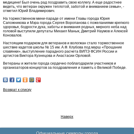
медицине! Был очень рад поздравить свою коллегу. А еще радостнее
видеть, что ветеран окружен теплотой, заботой и вниманием семьи», -
отметил Юрий Владимирович.
На торжественном мини-параде от имени Главы города Юрия
Сапожникова и Мэра города Сергея Воропанова с пожеланиями крепкого
здоровья, бодрости духа, заботы и внимания родных, мирного неба над
головой выступили депутаты Михаил Манык, Дмитрий Наумов и Алексей
Коновалов.
Настоящим подарком для ветеранов и вологжан стало торжественное
шествие кадетов школы № 15 им. А.Ф. Клубова под марш «Прощание
славянки», выступление парадного расчета ВИПЭ ФСИН России и
артистов Виктора Кузнецова и Анастасии Орловой.
Ветераны и жители города сердечно поблагодарили участников и
организаторов концертов за поздравления и память о Великой Победе.
Возврат к списку
Наверх
Официальные символы города