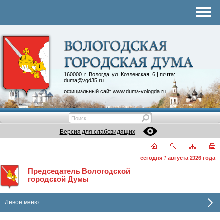
Комитеты
График приема
Контакты
Депутатские объединения
160000, г. Вологда, ул. Козленская, 6 | почта:
duma@vgd35.ru
официальный сайт
www.duma-vologda.ru
Версия для слабовидящих
сегодня 7 августа 2026 года
Председатель Вологодской
городской Думы
Левое меню