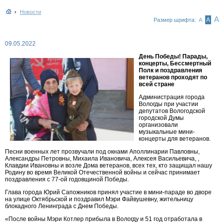
Новости
А
А
Размер шрифта:
А
09.05.2022
День Победы! Парады,
концерты, Бессмертный
Полк и поздравления
ветеранов проходят по
всей стране
Администрация города
Вологды при участии
депутатов Вологодской
городской Думы
организовали
музыкальные мини-
концерты для ветеранов.
Песни военных лет прозвучали под окнами Аполлинарии Павловны,
Александры Петровны, Михаила Ивановича, Алексея Васильевича, ,
Клавдии Ивановны и возле Дома ветеранов, всех тех, кто защищал нашу
Родину во время Великой Отечественной войны и сейчас принимает
поздравления с 77-ой годовщиной Победы.
Глава города Юрий Сапожников принял участие в мини-параде во дворе
на улице Октябрьской и поздравил Мэри Файвушевну, жительницу
блокадного Ленинграда с Днем Победы.
«После войны Мэри Котлер прибыла в Вологду и 51 год отработала в