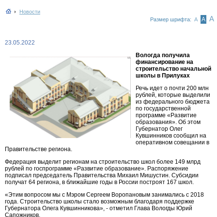
Новости
А
А
Размер шрифта:
А
23.05.2022
Вологда получила
финансирование на
строительство начальной
школы в Прилуках
Речь идет о почти 200 млн
рублей, которые выделили
из федерального бюджета
по государственной
программе «Развитие
образования». Об этом
Губернатор Олег
Кувшинников сообщил на
оперативном совещании в
Правительстве региона.
Федерация выделит регионам на строительство школ более 149 млрд
рублей по госпрограмме «Развитие образование». Распоряжение
подписал председатель Правительства Михаил Мишустин. Субсидии
получат 64 региона, в ближайшие годы в России построят 167 школ.
«Этим вопросом мы с Мэром Сергеем Воропановым занимались с 2018
года. Строительство школы стало возможным благодаря поддержке
Губернатора Олега Кувшинникова», - отметил Глава Вологды Юрий
Сапожников.