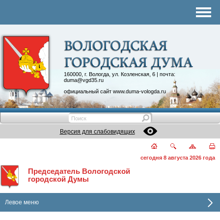
Комитеты
График приема
Контакты
Депутатские объединения
160000, г. Вологда, ул. Козленская, 6 | почта:
duma@vgd35.ru
официальный сайт
www.duma-vologda.ru
Версия для слабовидящих
сегодня 8 августа 2026 года
Председатель Вологодской
городской Думы
Левое меню