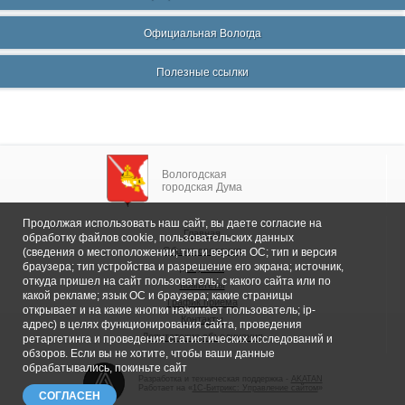
Официальная Вологда
Полезные ссылки
Вологодская
городская Дума
Продолжая использовать наш сайт, вы даете согласие на
Главная
обработку файлов cookie, пользовательских данных
Общие сведения
(сведения о местоположении; тип и версия ОС; тип и версия
браузера; тип устройства и разрешение его экрана; источник,
Депутаты
откуда пришел на сайт пользователь; с какого сайта или по
Комитеты
какой рекламе; язык ОС и браузера; какие страницы
График приема
открывает и на какие кнопки нажимает пользователь; ip-
Контакты
адрес) в целях функционирования сайта, проведения
Депутатские объединения
ретаргетинга и проведения статистических исследований и
обзоров. Если вы не хотите, чтобы ваши данные
обрабатывались, покиньте сайт
Разработка и техническая поддержка -
AKATAN
Работает на «
1С-Битрикс: Управление сайтом
»
СОГЛАСЕН