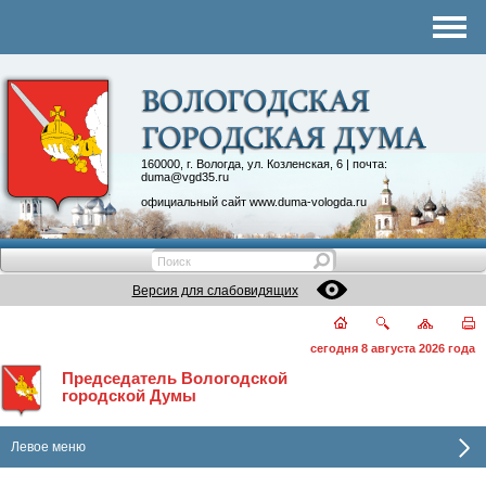
Комитеты
График приема
Контакты
Депутатские объединения
160000, г. Вологда, ул. Козленская, 6 | почта:
duma@vgd35.ru
официальный сайт
www.duma-vologda.ru
Версия для слабовидящих
сегодня 8 августа 2026 года
Председатель Вологодской
городской Думы
Левое меню