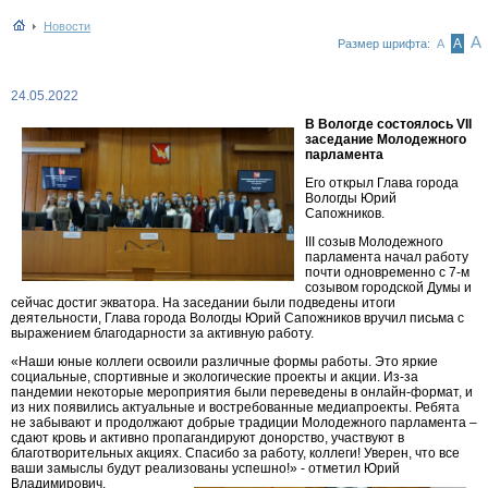
Новости
А
А
Размер шрифта:
А
24.05.2022
В Вологде состоялось VII
заседание Молодежного
парламента
Его открыл Глава города
Вологды Юрий
Сапожников.
III созыв Молодежного
парламента начал работу
почти одновременно с 7-м
созывом городской Думы и
сейчас достиг экватора. На заседании были подведены итоги
деятельности, Глава города Вологды Юрий Сапожников вручил письма с
выражением благодарности за активную работу.
«Наши юные коллеги освоили различные формы работы. Это яркие
социальные, спортивные и экологические проекты и акции. Из-за
пандемии некоторые мероприятия были переведены в онлайн-формат, и
из них появились актуальные и востребованные медиапроекты. Ребята
не забывают и продолжают добрые традиции Молодежного парламента –
сдают кровь и активно пропагандируют донорство, участвуют в
благотворительных акциях. Спасибо за работу, коллеги! Уверен, что все
ваши замыслы будут реализованы успешно!» - отметил Юрий
Владимирович.