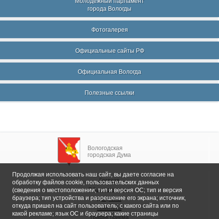
Молодежный парламент
города Вологды
Фотогалерея
Официальные сайты РФ
Официальная Вологда
Полезные ссылки
Вологодская
городская Дума
Продолжая использовать наш сайт, вы даете согласие на
Главная
обработку файлов cookie, пользовательских данных
Общие сведения
(сведения о местоположении; тип и версия ОС; тип и версия
браузера; тип устройства и разрешение его экрана; источник,
Депутаты
откуда пришел на сайт пользователь; с какого сайта или по
Комитеты
какой рекламе; язык ОС и браузера; какие страницы
График приема