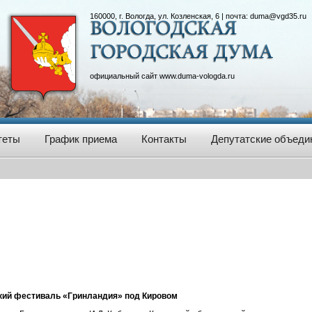
160000, г. Вологда, ул. Козленская, 6 | почта:
duma@vgd35.ru
официальный сайт
www.duma-vologda.ru
теты
График приема
Контакты
Депутатские объеди
кий фестиваль «Гринландия» под Кировом