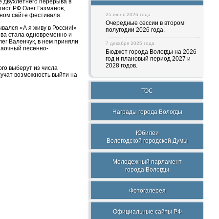
е двухлетнего перерыва в
тист РФ Олег Газманов,
ном сайте фестиваля.
25 июня 2026 года
Очередные сессии в втором
вался «А я живу в России!»
полугодии 2026 года.
ова стала одновременно и
ег Валенчук, в нем приняли
7 декабря 2025 года
заочный песенно-
Бюджет города Вологды на 2026
год и плановый период 2027 и
2028 годов.
ого выберут из числа
учат возможность выйти на
ТОС
Награды города Вологды
Юбилеи
Вологодской городской Думы
Молодежный парламент
города Вологды
Фотогалерея
Официальные сайты РФ