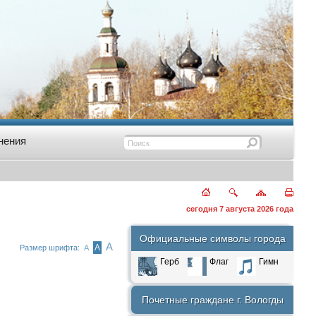
нения
сегодня 7 августа 2026 года
Официальные символы города
А
А
Размер шрифта:
А
Герб
Флаг
Гимн
Почетные граждане г. Вологды