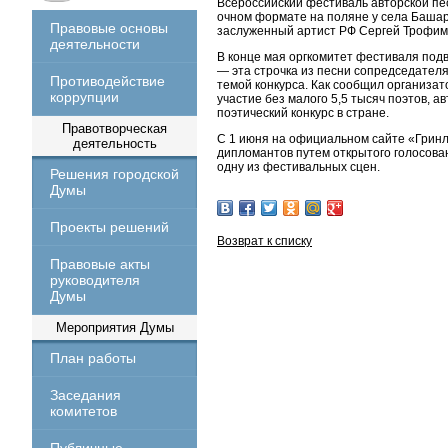
Всероссийский фестиваль авторской пес
очном формате на поляне у села Башар
Правовые основы
заслуженный артист РФ Сергей Трофимо
деятельности
В конце мая оргкомитет фестиваля подв
— эта строчка из песни сопредседател
Противодействие
темой конкурса. Как сообщил организа
коррупции
участие без малого 5,5 тысяч поэтов, 
поэтический конкурс в стране.
Правотворческая
С 1 июня на официальном сайте «Грин
деятельность
дипломантов путем открытого голосова
одну из фестивальных сцен.
Решения городской
Думы
Проекты решений
Возврат к списку
Правовые акты
руководителя
Думы
Мероприятия Думы
План работы
Заседания
комитетов