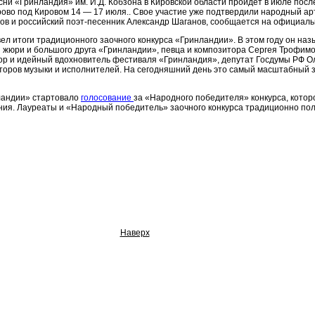
ни «Гринландия» им. И.Д. Кобзона в Кировской области пройдет в июле посл
ово под Кировом 14 — 17 июля.. Свое участие уже подтвердили народный ар
в и российский поэт-песенник Александр Шаганов, сообщается на официаль
ел итоги традиционного заочного конкурса «Гринландии». В этом году он назы
я жюри и большого друга «Гринландии», певца и композитора Сергея Трофим
тор и идейный вдохновитель фестиваля «Гринландия», депутат Госдумы РФ Ол
авторов музыки и исполнителей. На сегодняшний день это самый масштабный 
ландии» стартовало
голосование
за «Народного победителя» конкурса, котор
ния. Лауреаты и «Народный победитель» заочного конкурса традиционно пол
Наверх