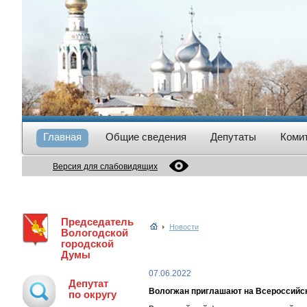
Главная
Общие сведения
Депутаты
Коми
Версия для слабовидящих
Председатель
Новости
Вологодской
городской
Думы
07.06.2022
Депутат
Вологжан приглашают на Всероссийс
по округу