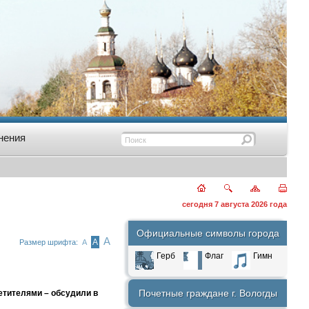
нения
сегодня 7 августа 2026 года
Официальные символы города
А
А
Размер шрифта:
А
Герб
Флаг
Гимн
Почетные граждане г. Вологды
етителями – обсудили в