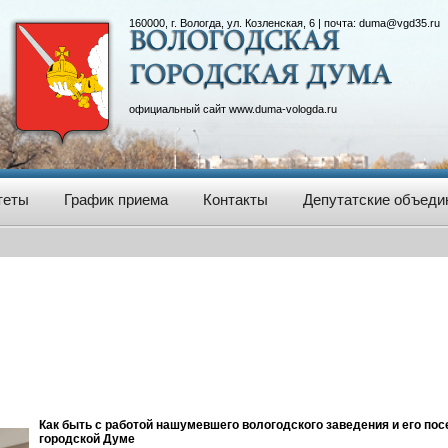
160000, г. Вологда, ул. Козленская, 6 | почта:
duma@vgd35.ru
официальный сайт
www.duma-vologda.ru
теты
График приема
Контакты
Депутатские объеди
Как быть с работой нашумевшего вологодского заведения и его пос
городской Думе