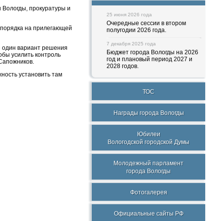
 Вологды, прокуратуры и
25 июня 2026 года
Очередные сессии в втором
 порядка на прилегающей
полугодии 2026 года.
7 декабря 2025 года
е один вариант решения
Бюджет города Вологды на 2026
обы усилить контроль
год и плановый период 2027 и
Сапожников.
2028 годов.
жность установить там
ТОС
Награды города Вологды
Юбилеи
Вологодской городской Думы
Молодежный парламент
города Вологды
Фотогалерея
Официальные сайты РФ