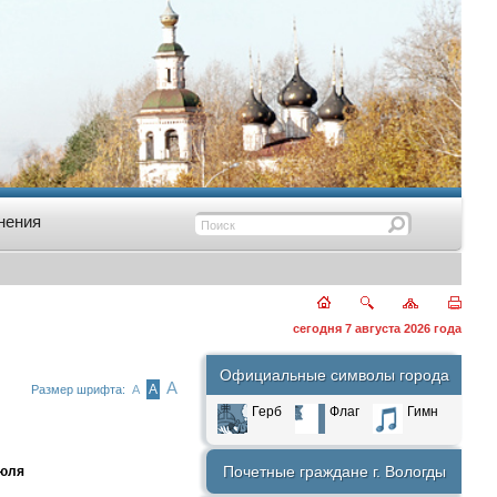
нения
сегодня 7 августа 2026 года
Официальные символы города
А
А
Размер шрифта:
А
Герб
Флаг
Гимн
Почетные граждане г. Вологды
июля