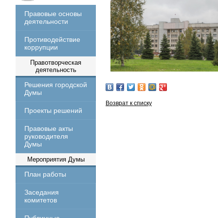
Правовые основы
деятельности
Противодействие
коррупции
Правотворческая
деятельность
Решения городской
Думы
Возврат к списку
Проекты решений
Правовые акты
руководителя
Думы
Мероприятия Думы
План работы
Заседания
комитетов