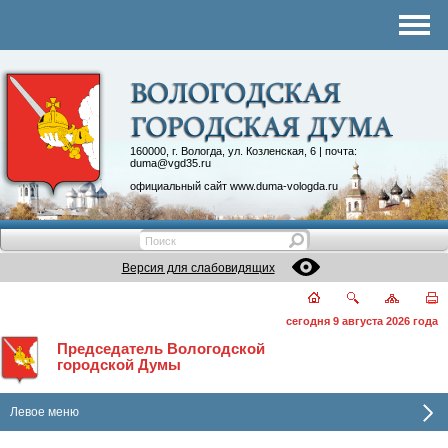
Комитеты
График приема
Контакты
Депутатские объединения
160000, г. Вологда, ул. Козленская, 6 | почта:
duma@vgd35.ru
официальный сайт
www.duma-vologda.ru
Версия для слабовидящих
сегодня 9 августа 2026 года
Председатель Вологодской
городской Думы
Левое меню