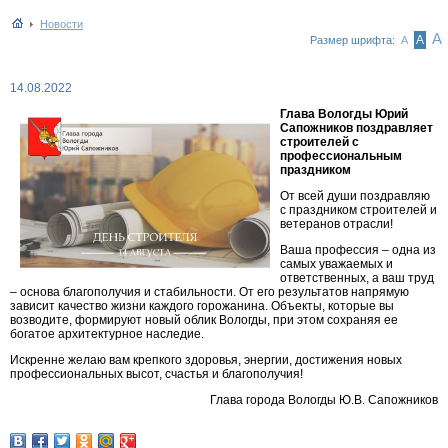
Новости
А
А
Размер шрифта:
А
14.08.2022
Глава Вологды Юрий
Сапожников поздравляет
строителей с
профессиональным
праздником
От всей души поздравляю
с праздником строителей и
ветеранов отрасли!
Ваша профессия – одна из
самых уважаемых и
ответственных, а ваш труд
– основа благополучия и стабильности. От его результатов напрямую
зависит качество жизни каждого горожанина. Объекты, которые вы
возводите, формируют новый облик Вологды, при этом сохраняя ее
богатое архитектурное наследие.
Искренне желаю вам крепкого здоровья, энергии, достижения новых
профессиональных высот, счастья и благополучия!
Глава города Вологды Ю.В. Сапожников