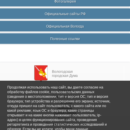
Фотогалерея
Официальные сайты РФ
Официальная Вологда
Полезные ссылки
Вологодская
городская Дума
Продолжая использовать наш сайт, вы даете согласие на
Главная
обработку файлов cookie, пользовательских данных
Общие сведения
(сведения о местоположении; тип и версия ОС; тип и версия
браузера; тип устройства и разрешение его экрана; источник,
Депутаты
откуда пришел на сайт пользователь; с какого сайта или по
Комитеты
какой рекламе; язык ОС и браузера; какие страницы
График приема
открывает и на какие кнопки нажимает пользователь; ip-
Контакты
адрес) в целях функционирования сайта, проведения
Депутатские объединения
ретаргетинга и проведения статистических исследований и
обзоров. Если вы не хотите, чтобы ваши данные