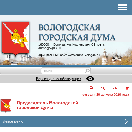
Комитеты
График приема
Контакты
Депутатские объединения
160000, г. Вологда, ул. Козленская, 6 | почта:
duma@vgd35.ru
официальный сайт
www.duma-vologda.ru
Версия для слабовидящих
сегодня 10 августа 2026 года
Председатель Вологодской
городской Думы
Левое меню