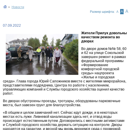
Новости
А
А
Размер шрифта:
А
07.09.2022
Жители Прилук довольны
качеством ремонта во
дворах
Во дворе домов №№ 58, 60
и 62 на улице Сокольской
завершен ремонт в рамках
федеральной программы
«Формирование
комфортной городской
среды» нацпроекта
«Жилье и городская
среда». Глава города Юрий Сапожников вместе с жителями микрорайона,
представителями подрядчика, Центра по работе с населением,
управляющих компаний и Службы городского хозяйства оценил качество
работ.
Во дворах обустроены проезды, тротуары, оборудованы парковочные
места, был завезен грунт для благоустройства.
«В общем и целом замечаний нет. Сейчас идут дожди, и в некоторых
местах есть лужи. Ливневой канализации здесь нет, и отвод воды
происходит естественным путем. Договорились с местными активистами
и Службой городского хозяйства держать ситуацию на контроле. Дворы
находятся на гарантии, и весной мы вновь вернемся сюда с проверкой.