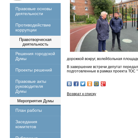
Правовые основы
деятельности
Противодействие
коррупции
Правотворческая
деятельность
Решения городской
Думы
дорожкой вокруг, волейбольная площад
В завершение встречи депутат передал
Проекты решений
подготовленные в рамках проекта ТОС "
Правовые акты
руководителя
Думы
Возврат к списку
Мероприятия Думы
План работы
Заседания
комитетов