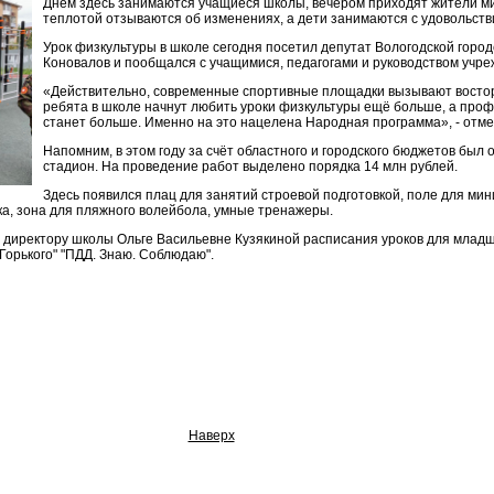
Днём здесь занимаются учащиеся школы, вечером приходят жители ми
теплотой отзываются об изменениях, а дети занимаются с удовольств
Урок физкультуры в школе сегодня посетил депутат Вологодской горо
Коновалов и пообщался с учащимися, педагогами и руководством учре
«Действительно, современные спортивные площадки вызывают восторг
ребята в школе начнут любить уроки физкультуры ещё больше, а про
станет больше. Именно на это нацелена Народная программа», - отм
Напомним, в этом году за счёт областного и городского бюджетов бы
стадион. На проведение работ выделено порядка 14 млн рублей.
Здесь появился плац для занятий строевой подготовкой, поле для мин
ка, зона для пляжного волейбола, умные тренажеры.
 директору школы Ольге Васильевне Кузякиной расписания уроков для младш
Горького" "ПДД. Знаю. Соблюдаю".
Наверх