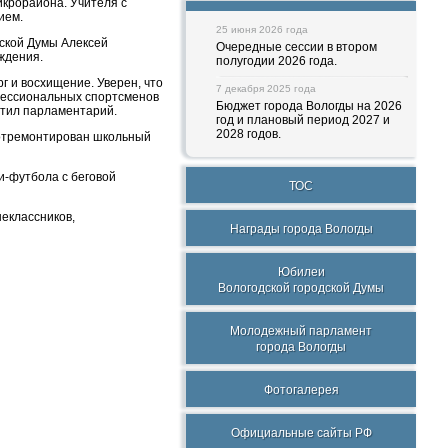
крорайона. Учителя с
ием.
25 июня 2026 года
дской Думы Алексей
Очередные сессии в втором
ждения.
полугодии 2026 года.
 и восхищение. Уверен, что
7 декабря 2025 года
фессиональных спортсменов
Бюджет города Вологды на 2026
етил парламентарий.
год и плановый период 2027 и
2028 годов.
л отремонтирован школьный
и-футбола с беговой
ТОС
еклассников,
Награды города Вологды
Юбилеи
Вологодской городской Думы
Молодежный парламент
города Вологды
Фотогалерея
Официальные сайты РФ