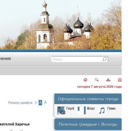
нения
сегодня 7 августа 2026 года
Официальные символы города
А
А
Размер шрифта:
А
Герб
Флаг
Гимн
Почетные граждане г. Вологды
 жителей Заречья