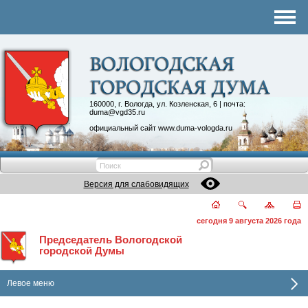
Комитеты
График приема
Контакты
Депутатские объединения
160000, г. Вологда, ул. Козленская, 6 | почта:
duma@vgd35.ru
официальный сайт
www.duma-vologda.ru
Версия для слабовидящих
сегодня 9 августа 2026 года
Председатель Вологодской
городской Думы
Левое меню