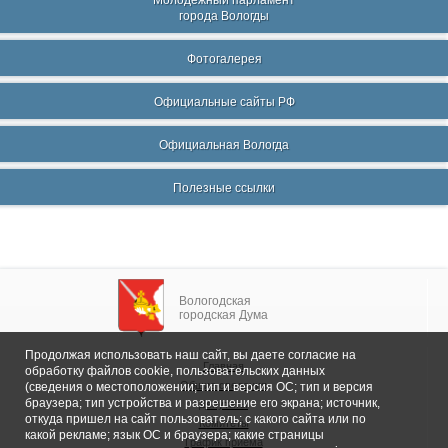
Молодежный парламент
города Вологды
Фотогалерея
Официальные сайты РФ
Официальная Вологда
Полезные ссылки
Вологодская
городская Дума
Продолжая использовать наш сайт, вы даете согласие на
Главная
обработку файлов cookie, пользовательских данных
Общие сведения
(сведения о местоположении; тип и версия ОС; тип и версия
браузера; тип устройства и разрешение его экрана; источник,
Депутаты
откуда пришел на сайт пользователь; с какого сайта или по
Комитеты
какой рекламе; язык ОС и браузера; какие страницы
График приема