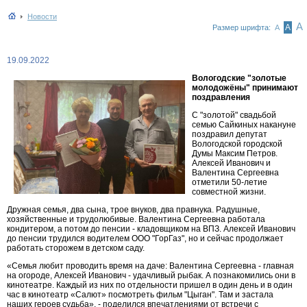
Новости
А
А
Размер шрифта:
А
19.09.2022
Вологодские "золотые
молодожёны" принимают
поздравления
С "золотой" свадьбой
семью Сайкиных накануне
поздравил депутат
Вологодской городской
Думы Максим Петров.
Алексей Иванович и
Валентина Сергеевна
отметили 50-летие
совместной жизни.
Дружная семья, два сына, трое внуков, два правнука. Радушные,
хозяйственные и трудолюбивые. Валентина Сергеевна работала
кондитером, а потом до пенсии - кладовщиком на ВПЗ. Алексей Иванович
до пенсии трудился водителем ООО "ГорГаз", но и сейчас продолжает
работать сторожем в детском саду.
«Семья любит проводить время на даче: Валентина Сергеевна - главная
на огороде, Алексей Иванович - удачливый рыбак. А познакомились они в
кинотеатре. Каждый из них по отдельности пришел в один день и в один
час в кинотеатр «Салют» посмотреть фильм "Цыган". Там и застала
наших героев судьба», - поделился впечатлениями от встречи с