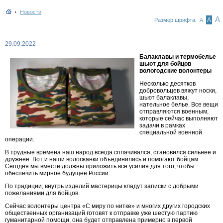
Новости
А
А
Размер шрифта:
А
29.09.2022
Балаклавы и термобелье
шьют для бойцов
вологодские волонтеры
Несколько десятков
добровольцев вяжут носки,
шьют балаклавы,
нательное белье. Все вещи
отправляются военным,
которые сейчас выполняют
задачи в рамках
специальной военной
операции.
В трудные времена наш народ всегда сплачивался, становился сильнее и
дружнее. Вот и наши вологжанки объединились и помогают бойцам.
Сегодня мы вместе должны приложить все усилия для того, чтобы
обеспечить мирное будущее России.
По традиции, внутрь изделий мастерицы кладут записки с добрыми
пожеланиями для бойцов.
Сейчас волонтеры центра «С миру по нитке» и многих других городских
общественных организаций готовят к отправке уже шестую партию
гуманитарной помощи, она будет отправлена примерно в первой