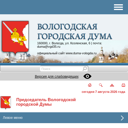
Комитеты
График приема
Контакты
Депутатские объединения
160000, г. Вологда, ул. Козленская, 6 | почта:
duma@vgd35.ru
официальный сайт
www.duma-vologda.ru
Версия для слабовидящих
сегодня 7 августа 2026 года
Председатель Вологодской
городской Думы
Левое меню