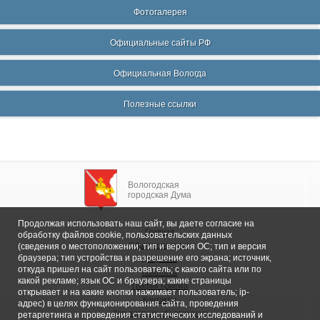
Фотогалерея
Официальные сайты РФ
Официальная Вологда
Полезные ссылки
Вологодская
городская Дума
Продолжая использовать наш сайт, вы даете согласие на
Главная
обработку файлов cookie, пользовательских данных
Общие сведения
(сведения о местоположении; тип и версия ОС; тип и версия
браузера; тип устройства и разрешение его экрана; источник,
Депутаты
откуда пришел на сайт пользователь; с какого сайта или по
Комитеты
какой рекламе; язык ОС и браузера; какие страницы
График приема
открывает и на какие кнопки нажимает пользователь; ip-
Контакты
адрес) в целях функционирования сайта, проведения
Депутатские объединения
ретаргетинга и проведения статистических исследований и