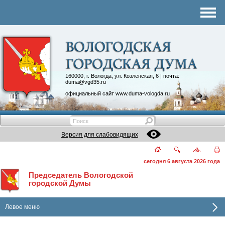
Комитеты
График приема
Контакты
Депутатские объединения
160000, г. Вологда, ул. Козленская, 6 | почта:
duma@vgd35.ru
официальный сайт
www.duma-vologda.ru
Версия для слабовидящих
сегодня 6 августа 2026 года
Председатель Вологодской
городской Думы
Левое меню