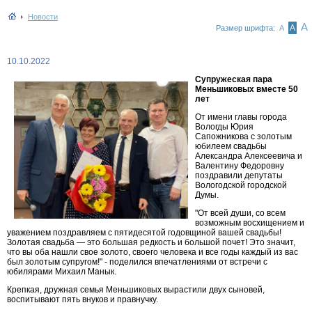
Новости
А
А
Размер шрифта:
А
10.10.2022
Супружеская пара
Меньшиковых вместе 50
лет
От имени главы города
Вологды Юрия
Сапожникова с золотым
юбилеем свадьбы
Александра Алексеевича и
Валентину Федоровну
поздравили депутаты
Вологодской городской
Думы.
"От всей души, со всем
возможным восхищением и
уважением поздравляем с пятидесятой годовщиной вашей свадьбы!
Золотая свадьба — это большая редкость и большой почет! Это значит,
что вы оба нашли свое золото, своего человека и все годы каждый из вас
был золотым супругом!" - поделился впечатлениями от встречи с
юбилярами Михаил Манык.
Крепкая, дружная семья Меньшиковых вырастили двух сыновей,
воспитывают пять внуков и правнучку.