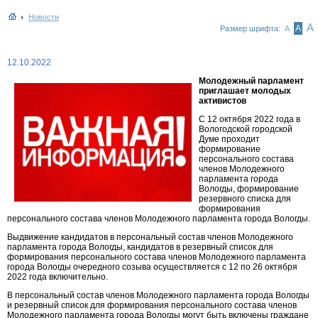
Новости
А
А
Размер шрифта:
А
12.10.2022
Молодежный парламент
приглашает молодых
активистов
С 12 октября 2022 года в
Вологодской городской
Думе проходит
формирование
персонального состава
членов Молодежного
парламента города
Вологды, формирование
резервного списка для
формирования
персонального состава членов Молодежного парламента города Вологды.
Выдвижение кандидатов в персональный состав членов Молодежного
парламента города Вологды, кандидатов в резервный список для
формирования персонального состава членов Молодежного парламента
города Вологды очередного созыва осуществляется с 12 по 26 октября
2022 года включительно.
В персональный состав членов Молодежного парламента города Вологды
и резервный список для формирования персонального состава членов
Молодежного парламента города Вологды могут быть включены граждане