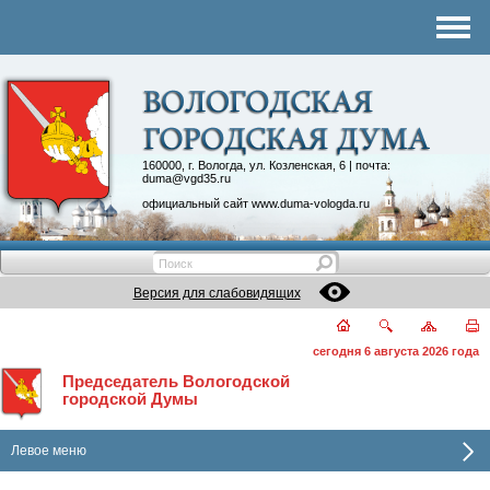
Комитеты
График приема
Контакты
Депутатские объединения
160000, г. Вологда, ул. Козленская, 6 | почта:
duma@vgd35.ru
официальный сайт
www.duma-vologda.ru
Версия для слабовидящих
сегодня 6 августа 2026 года
Председатель Вологодской
городской Думы
Левое меню