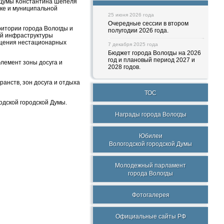
 Думы Константина Шепеля
ике и муниципальной
25 июня 2026 года
Очередные сессии в втором
итории города Вологды и
полугодии 2026 года.
ой инфраструктуры
ещения нестационарных
7 декабря 2025 года
Бюджет города Вологды на 2026
год и плановый период 2027 и
элемент зоны досуга и
2028 годов.
анств, зон досуга и отдыха
ТОС
дской городской Думы.
Награды города Вологды
Юбилеи
Вологодской городской Думы
Молодежный парламент
города Вологды
Фотогалерея
Официальные сайты РФ