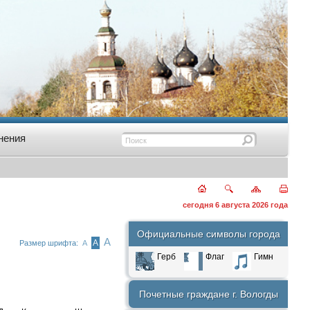
нения
сегодня 6 августа 2026 года
Официальные символы города
А
А
Размер шрифта:
А
Герб
Флаг
Гимн
Почетные граждане г. Вологды