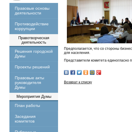
Правовые основы
деятельности
Противодействие
коррупции
Правотворческая
деятельность
Предполагается, что со стороны бизне
Решения городской
для населения.
Думы
Представители комитета единогласно п
Проекты решений
Правовые акты
руководителя
Возврат к списку
Думы
Мероприятия Думы
План работы
Заседания
комитетов