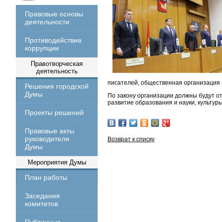
Правовые основы
деятельности
Противодействие
коррупции
Правотворческая
деятельность
писателей, общественная организация 
Решения городской
Думы
По закону организации должны будут о
развитие образования и науки, культур
Проекты решений
Правовые акты
руководителя
Возврат к списку
Думы
Мероприятия Думы
План работы
Заседания
комитетов