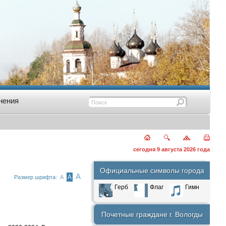
нения
сегодня 9 августа 2026 года
Официальные символы города
А
А
Размер шрифта:
А
Герб
Флаг
Гимн
Почетные граждане г. Вологды