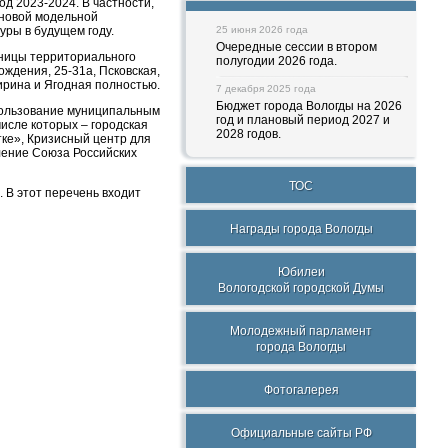
д 2023-2024. В частности,
 новой модельной
уры в будущем году.
25 июня 2026 года
Очередные сессии в втором
аницы территориального
полугодии 2026 года.
ждения, 25-31а, Псковская,
пирина и Ягодная полностью.
7 декабря 2025 года
Бюджет города Вологды на 2026
 пользование муниципальным
год и плановый период 2027 и
исле которых – городская
2028 годов.
ке», Кризисный центр для
ление Союза Российских
ТОС
 В этот перечень входит
Награды города Вологды
Юбилеи
Вологодской городской Думы
Молодежный парламент
города Вологды
Фотогалерея
Официальные сайты РФ