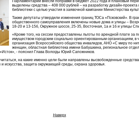
Парламентарии внесли поправки в бюджет 2022 года и плановый перио
выделены средства – 408 000 рублей – на разработку дизайн-проекта
библиотеки с целью участия в заявочной кампании Министерства культ
Также депутаты утвердили изменения границ ТОСа «Псковский». В гр
общественного самоуправления включены новые дома и улицы – Возро
18-20 и 13-15б, Окружное шоссе, 25-35, Восточная, 1а и 1б и улицы С
«Кроме того, на сессии предоставлены льготы по арендной плате за
имуществом городским социально ориентированным организациям, в ч
организация Всероссийского общества инвалидов, АНО «С миру по нит
женщин, областная библиотека имени Бабушкина, региональное отде
«Исток», - пояснил Глава Вологды Юрий Сапожников.
тчитаться, на какие именно цели были направлены высвобожденные средства.
ы и искусства, защита окружающей среды, охрана здоровья.
Наверх