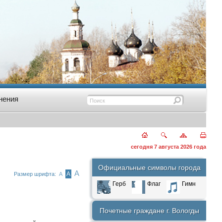
нения
сегодня 7 августа 2026 года
Официальные символы города
А
А
Размер шрифта:
А
Герб
Флаг
Гимн
Почетные граждане г. Вологды