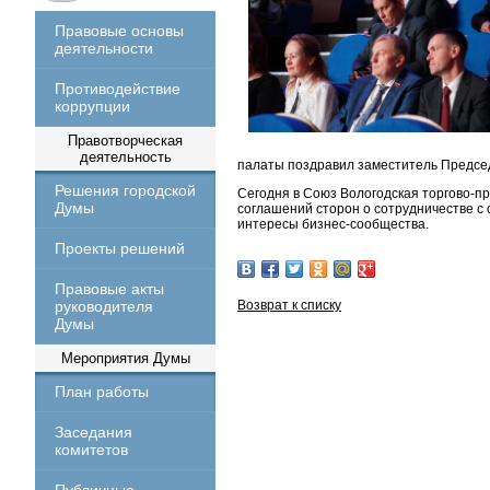
Правовые основы
деятельности
Противодействие
коррупции
Правотворческая
деятельность
палаты поздравил заместитель Председ
Решения городской
Сегодня в Союз Вологодская торгово-п
Думы
соглашений сторон о сотрудничестве 
интересы бизнес-сообщества.
Проекты решений
Правовые акты
руководителя
Возврат к списку
Думы
Мероприятия Думы
План работы
Заседания
комитетов