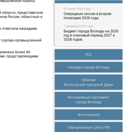
промышленной палаты
25 июня 2026 года
й области, представители
Очередные сессии в втором
нов России, областные и
полугодии 2026 года.
7 декабря 2025 года
ы отметили наградами
Бюджет города Вологды на 2026
год и плановый период 2027 и
2028 годов.
ой торгово-промышленной
аключено более 80
ТОС
иями, представляющими
Награды города Вологды
Юбилеи
Вологодской городской Думы
Молодежный парламент
города Вологды
Фотогалерея
Официальные сайты РФ