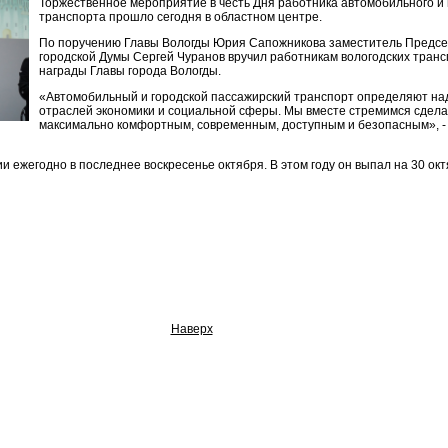
Торжественное мероприятие в честь Дня работника автомобильного и 
транспорта прошло сегодня в областном центре.
По поручению Главы Вологды Юрия Сапожникова заместитель Предсе
городской Думы Сергей Чуранов вручил работникам вологодских тран
награды Главы города Вологды.
«Автомобильный и городской пассажирский транспорт определяют на
отраслей экономики и социальной сферы. Мы вместе стремимся сдела
максимально комфортным, современным, доступным и безопасным», - 
и ежегодно в последнее воскресенье октября. В этом году он выпал на 30 окт
Наверх