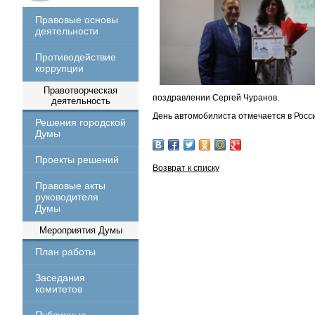
Правовые основы
деятельности
Противодействие
коррупции
Правотворческая
поздравлении Сергей Чуранов.
деятельность
День автомобилиста отмечается в Росси
Решения городской
Думы
Проекты решений
Возврат к списку
Правовые акты
руководителя
Думы
Мероприятия Думы
План работы
Заседания
комитетов