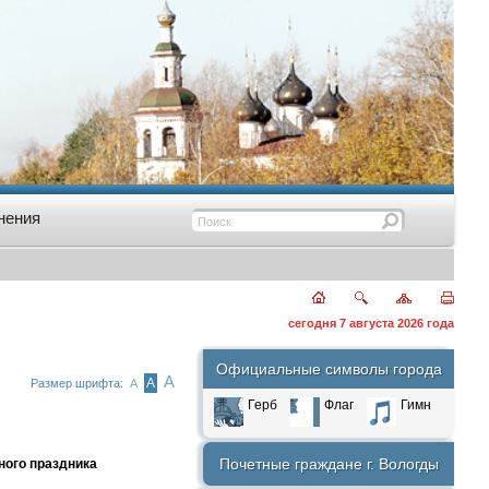
нения
сегодня 7 августа 2026 года
Официальные символы города
А
А
Размер шрифта:
А
Герб
Флаг
Гимн
Почетные граждане г. Вологды
ного праздника