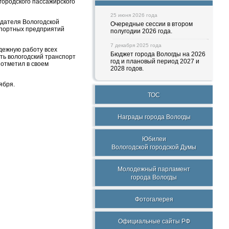
городского пассажирского
25 июня 2026 года
дателя Вологодской
Очередные сессии в втором
спортных предприятий
полугодии 2026 года.
7 декабря 2025 года
дежную работу всех
Бюджет города Вологды на 2026
ть вологодский транспорт
год и плановый период 2027 и
отметил в своем
2028 годов.
ября.
ТОС
Награды города Вологды
Юбилеи
Вологодской городской Думы
Молодежный парламент
города Вологды
Фотогалерея
Официальные сайты РФ