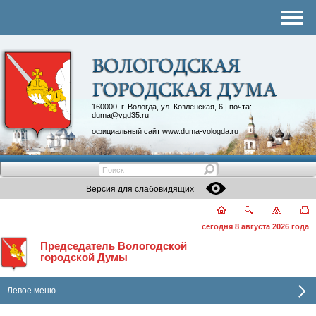
Комитеты
График приема
Контакты
Депутатские объединения
160000, г. Вологда, ул. Козленская, 6 | почта:
duma@vgd35.ru
официальный сайт
www.duma-vologda.ru
Версия для слабовидящих
сегодня 8 августа 2026 года
Председатель Вологодской
городской Думы
Левое меню