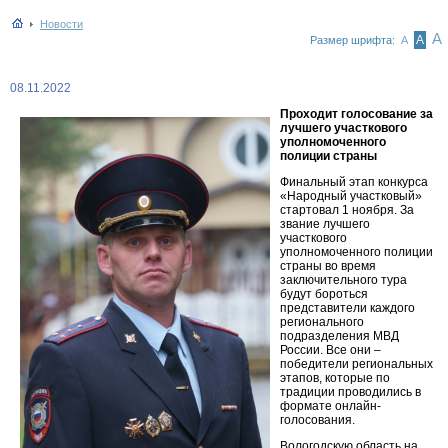
Новости
А
А
Размер шрифта:
А
08.11.2022
Проходит голосование за
лучшего участкового
уполномоченного
полиции страны
Финальный этап конкурса
«Народный участковый»
стартовал 1 ноября. За
звание лучшего
участкового
уполномоченного полиции
страны во время
заключительного тура
будут бороться
представители каждого
регионального
подразделения МВД
России. Все они –
победители региональных
этапов, которые по
традиции проводились в
формате онлайн-
голосования.
Вологодскую область на