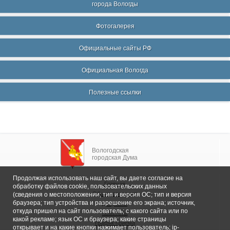
города Вологды
Фотогалерея
Официальные сайты РФ
Официальная Вологда
Полезные ссылки
Вологодская
городская Дума
Продолжая использовать наш сайт, вы даете согласие на
Главная
обработку файлов cookie, пользовательских данных
Общие сведения
(сведения о местоположении; тип и версия ОС; тип и версия
браузера; тип устройства и разрешение его экрана; источник,
Депутаты
откуда пришел на сайт пользователь; с какого сайта или по
Комитеты
какой рекламе; язык ОС и браузера; какие страницы
График приема
открывает и на какие кнопки нажимает пользователь; ip-