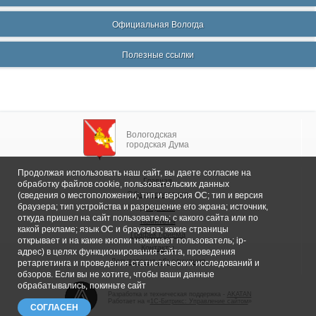
Официальная Вологда
Полезные ссылки
Вологодская
городская Дума
Продолжая использовать наш сайт, вы даете согласие на
Главная
обработку файлов cookie, пользовательских данных
Общие сведения
(сведения о местоположении; тип и версия ОС; тип и версия
браузера; тип устройства и разрешение его экрана; источник,
Депутаты
откуда пришел на сайт пользователь; с какого сайта или по
Комитеты
какой рекламе; язык ОС и браузера; какие страницы
График приема
открывает и на какие кнопки нажимает пользователь; ip-
Контакты
адрес) в целях функционирования сайта, проведения
Депутатские объединения
ретаргетинга и проведения статистических исследований и
обзоров. Если вы не хотите, чтобы ваши данные
обрабатывались, покиньте сайт
Разработка и техническая поддержка -
AKATAN
Работает на «
1С-Битрикс: Управление сайтом
»
СОГЛАСЕН