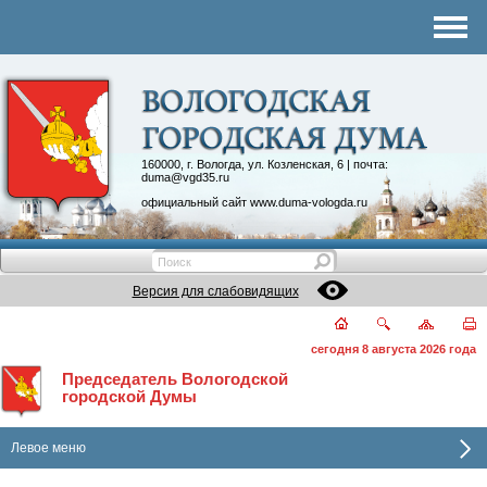
Комитеты
График приема
Контакты
Депутатские объединения
160000, г. Вологда, ул. Козленская, 6 | почта:
duma@vgd35.ru
официальный сайт
www.duma-vologda.ru
Версия для слабовидящих
сегодня 8 августа 2026 года
Председатель Вологодской
городской Думы
Левое меню