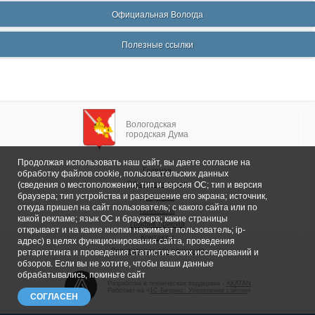
Официальная Вологда
Полезные ссылки
Вологодская
городская Дума
Продолжая использовать наш сайт, вы даете согласие на
Главная
обработку файлов cookie, пользовательских данных
Общие сведения
(сведения о местоположении; тип и версия ОС; тип и версия
браузера; тип устройства и разрешение его экрана; источник,
Депутаты
откуда пришел на сайт пользователь; с какого сайта или по
Комитеты
какой рекламе; язык ОС и браузера; какие страницы
График приема
открывает и на какие кнопки нажимает пользователь; ip-
Контакты
адрес) в целях функционирования сайта, проведения
Депутатские объединения
ретаргетинга и проведения статистических исследований и
обзоров. Если вы не хотите, чтобы ваши данные
обрабатывались, покиньте сайт
Разработка и техническая поддержка -
AKATAN
Работает на «
1С-Битрикс: Управление сайтом
»
СОГЛАСЕН