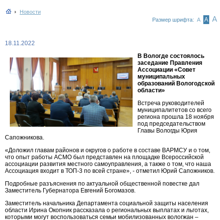
Новости
А
А
Размер шрифта:
А
18.11.2022
В Вологде состоялось
заседание Правления
Ассоциации «Совет
муниципальных
образований Вологодской
области»
Встреча руководителей
муниципалитетов со всего
региона прошла 18 ноября
под председательством
Главы Вологды Юрия
Сапожникова.
«Доложил главам районов и округов о работе в составе ВАРМСУ и о том,
что опыт работы АСМО был представлен на площадке Всероссийской
ассоциации развития местного самоуправления, а также о том, что наша
Ассоциация входит в ТОП-3 по всей стране», - отметил Юрий Сапожников.
Подробные разъяснения по актуальной общественной повестке дал
Заместитель Губернатора Евгений Богомазов.
Заместитель начальника Департамента социальной защиты населения
области Ирина Окопник рассказала о региональных выплатах и льготах,
которыми могут воспользоваться семьи мобилизованных вологжан –