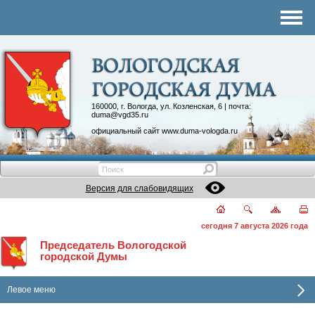
Комитеты
График приема
Контакты
Депутатские объединения
160000, г. Вологда, ул. Козленская, 6 | почта:
duma@vgd35.ru
официальный сайт
www.duma-vologda.ru
Версия для слабовидящих
сегодня 7 августа 2026 года
Председатель Вологодской
городской Думы
Левое меню