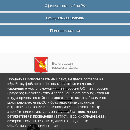
Официальные сайты РФ
Официальная Вологда
Полезные ссылки
Вологодская
городская Дума
Продолжая использовать наш сайт, вы даете согласие на
Главная
обработку файлов cookie, пользовательских данных
Общие сведения
(сведения о местоположении; тип и версия ОС; тип и версия
браузера; тип устройства и разрешение его экрана; источник,
Депутаты
откуда пришел на сайт пользователь; с какого сайта или по
Комитеты
какой рекламе; язык ОС и браузера; какие страницы
График приема
открывает и на какие кнопки нажимает пользователь; ip-
Контакты
адрес) в целях функционирования сайта, проведения
Депутатские объединения
ретаргетинга и проведения статистических исследований и
обзоров. Если вы не хотите, чтобы ваши данные
обрабатывались, покиньте сайт
Разработка и техническая поддержка -
AKATAN