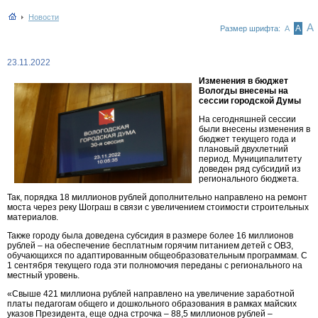
Новости
А
А
Размер шрифта:
А
23.11.2022
Изменения в бюджет
Вологды внесены на
сессии городской Думы
На сегодняшней сессии
были внесены изменения в
бюджет текущего года и
плановый двухлетний
период. Муниципалитету
доведен ряд субсидий из
регионального бюджета.
Так, порядка 18 миллионов рублей дополнительно направлено на ремонт
моста через реку Шограш в связи с увеличением стоимости строительных
материалов.
Также городу была доведена субсидия в размере более 16 миллионов
рублей – на обеспечение бесплатным горячим питанием детей с ОВЗ,
обучающихся по адаптированным общеобразовательным программам. С
1 сентября текущего года эти полномочия переданы с регионального на
местный уровень.
«Свыше 421 миллиона рублей направлено на увеличение заработной
платы педагогам общего и дошкольного образования в рамках майских
указов Президента, еще одна строчка – 88,5 миллионов рублей –