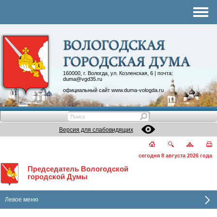
Комитеты
График приема
Контакты
Депутатские объединения
160000, г. Вологда, ул. Козленская, 6 | почта:
duma@vgd35.ru
официальный сайт
www.duma-vologda.ru
Версия для слабовидящих
сегодня 8 августа 2026 года
Председатель Вологодской
городской Думы
Левое меню