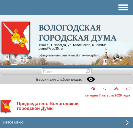
Комитеты
График приема
Контакты
Депутатские объединения
160000, г. Вологда, ул. Козленская, 6 | почта:
duma@vgd35.ru
официальный сайт
www.duma-vologda.ru
Версия для слабовидящих
сегодня 7 августа 2026 года
Председатель Вологодской
городской Думы
Левое меню