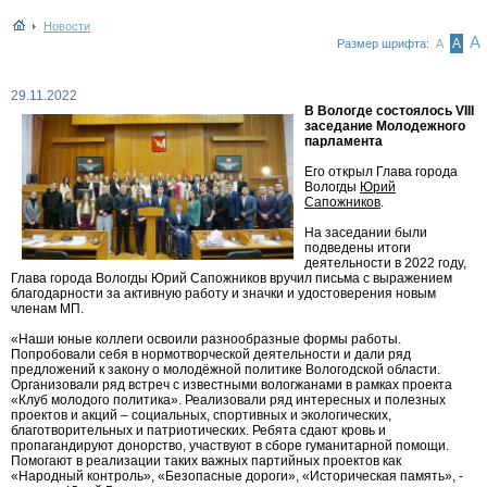
Новости
А
А
Размер шрифта:
А
29.11.2022
В Вологде состоялось VIII
заседание Молодежного
парламента
Его открыл Глава города
Вологды
Юрий
Сапожников
.
На заседании были
подведены итоги
деятельности в 2022 году,
Глава города Вологды Юрий Сапожников вручил письма с выражением
благодарности за активную работу и значки и удостоверения новым
членам МП.
«Наши юные коллеги освоили разнообразные формы работы.
Попробовали себя в нормотворческой деятельности и дали ряд
предложений к закону о молодёжной политике Вологодской области.
Организовали ряд встреч с известными вологжанами в рамках проекта
«Клуб молодого политика». Реализовали ряд интересных и полезных
проектов и акций – социальных, спортивных и экологических,
благотворительных и патриотических. Ребята сдают кровь и
пропагандируют донорство, участвуют в сборе гуманитарной помощи.
Помогают в реализации таких важных партийных проектов как
«Народный контроль», «Безопасные дороги», «Историческая память», -