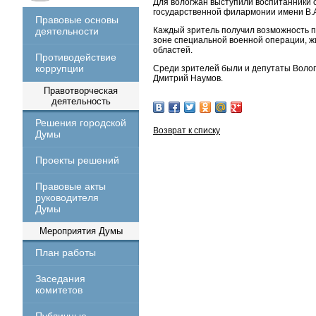
Для вологжан выступили воспитанники 
государственной филармонии имени В.А
Правовые основы
деятельности
Каждый зритель получил возможность пр
зоне специальной военной операции, ж
областей.
Противодействие
коррупции
Среди зрителей были и депутаты Волог
Дмитрий Наумов.
Правотворческая
деятельность
Решения городской
Возврат к списку
Думы
Проекты решений
Правовые акты
руководителя
Думы
Мероприятия Думы
План работы
Заседания
комитетов