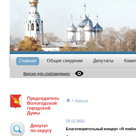
Главная
Общие сведения
Депутаты
Коми
Версия для слабовидящих
Председатель
Новости
Вологодской
городской
Думы
15.12.2022
Депутат
Благотворительный концерт «Я любл
по округу