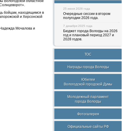
вы Вологодской областной
«Cолнцеворот».
25 июня 2026 года
ощь бойцам, находящимся в
Очередные сессии в втором
Запорожской и Херсонской
полугодии 2026 года.
7 декабря 2025 года
 Надежда Мочалова и
Бюджет города Вологды на 2026
год и плановый период 2027 и
2028 годов.
ТОС
Награды города Вологды
Юбилеи
Вологодской городской Думы
Молодежный парламент
города Вологды
Фотогалерея
Официальные сайты РФ