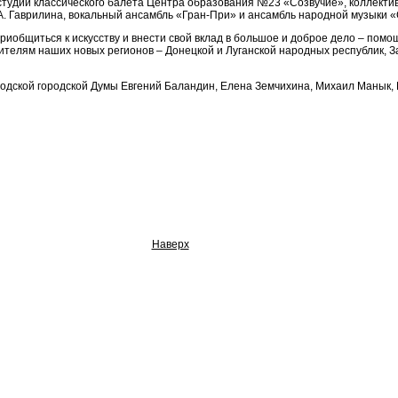
студии классического балета Центра образования №23 «Созвучие», коллекти
. Гаврилина, вокальный ансамбль «Гран-При» и ансамбль народной музыки 
иобщиться к искусству и внести свой вклад в большое и доброе дело – пом
ителям наших новых регионов – Донецкой и Луганской народных республик, 
одской городской Думы Евгений Баландин, Елена Земчихина, Михаил Манык,
Наверх