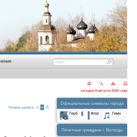
нения
сегодня 8 августа 2026 года
Официальные символы города
А
А
Размер шрифта:
А
Герб
Флаг
Гимн
Почетные граждане г. Вологды