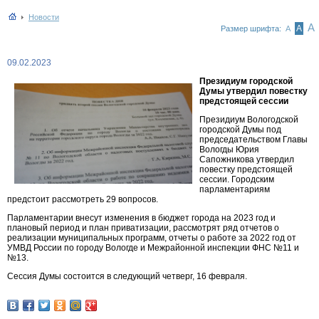
Новости
А
А
Размер шрифта:
А
09.02.2023
Президиум городской
Думы утвердил повестку
предстоящей сессии
Президиум Вологодской
городской Думы под
председательством Главы
Вологды Юрия
Сапожникова утвердил
повестку предстоящей
сессии. Городским
парламентариям
предстоит рассмотреть 29 вопросов.
Парламентарии внесут изменения в бюджет города на 2023 год и
плановый период и план приватизации, рассмотрят ряд отчетов о
реализации муниципальных программ, отчеты о работе за 2022 год от
УМВД России по городу Вологде и Межрайонной инспекции ФНС №11 и
№13.
Сессия Думы состоится в следующий четверг, 16 февраля.