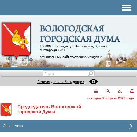
Комитеты
График приема
Контакты
Депутатские объединения
160000, г. Вологда, ул. Козленская, 6 | почта:
duma@vgd35.ru
официальный сайт
www.duma-vologda.ru
Версия для слабовидящих
сегодня 8 августа 2026 года
Председатель Вологодской
городской Думы
Левое меню