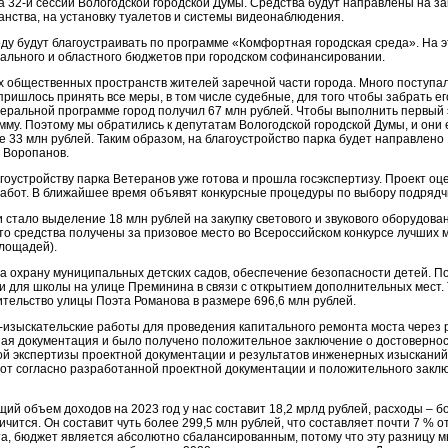
 32-й сессии Вологодской городской Думы. Средства будут направлены на з
анства, на установку туалетов и системы видеонаблюдения.
оду будут благоустраивать по программе «Комфортная городская среда». На 
ального и областного бюджетов при городском софинансировании.
х общественных пространств жителей заречной части города. Много поступал
пришлось принять все меры, в том числе судебные, для того чтобы забрать е
деральной программе город получил 67 млн рублей. Чтобы выполнить первый 
мму. Поэтому мы обратились к депутатам Вологодской городской Думы, и они
 33 млн рублей. Таким образом, на благоустройство парка будет направлено 
 Воропанов.
оустройству парка Ветеранов уже готова и прошла госэкспертизу. Проект оце
работ. В ближайшее время объявят конкурсные процедуры по выбору подрядч
стало выделение 18 млн рублей на закупку светового и звукового оборудова
о средства получены за призовое место во Всероссийском конкурсе лучших 
лощадей).
на охрану муниципальных детских садов, обеспечение безопасности детей. По
и для школы на улице Преминина в связи с открытием дополнительных мест. 
ительство улицы Поэта Романова в размере 696,6 млн рублей.
о-изыскательские работы для проведения капитального ремонта моста через 
ная документация и было получено положительное заключение о достоверно
ой экспертизы проектной документации и результатов инженерных изысканий 
от согласно разработанной проектной документации и положительного закл
й объем доходов на 2023 год у нас составит 18,2 мрлд рублей, расходы – бо
чится. Он составит чуть более 299,5 млн рублей, что составляет почти 7 % 
а, бюджет является абсолютно сбалансированным, потому что эту разницу мы