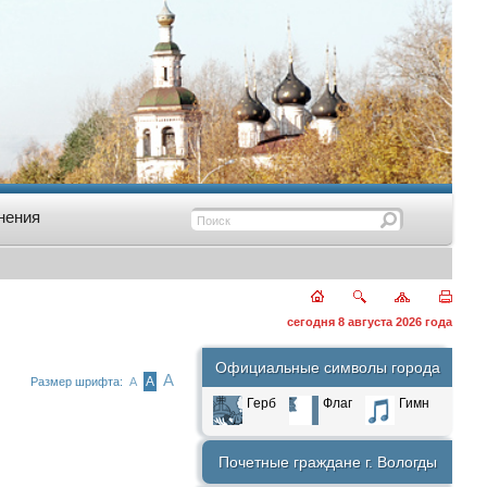
нения
сегодня 8 августа 2026 года
Официальные символы города
А
А
Размер шрифта:
А
Герб
Флаг
Гимн
Почетные граждане г. Вологды