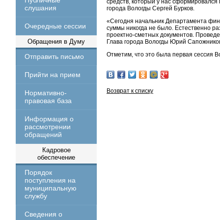
Публичные
средств, который у нас сформировался
слушания
города Вологды Сергей Бурков.
«Сегодня начальник Департамента фина
Очередные сессии
суммы никогда не было. Естественно р
проектно-сметных документов. Проведе
Обращения в Думу
Глава города Вологды Юрий Сапожнико
Отметим, что это была первая сессия Во
Отправить письмо
Прийти на прием
Возврат к списку
Нормативно-
правовая база
Информация о
рассмотрении
обращений
Кадровое
обеспечение
Порядок
поступления на
муниципальную
службу
Сведения о