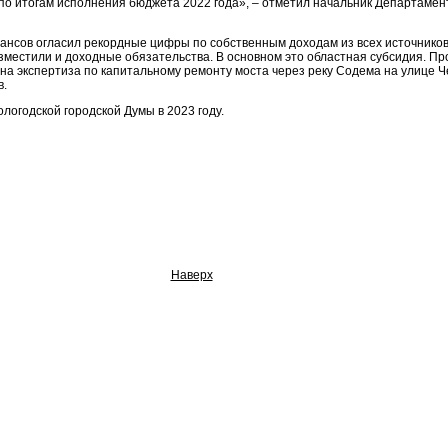
 по итогам исполнения бюджета 2022 года», – отметил начальник Департам
нсов огласил рекордные цифры по собственным доходам из всех источников 
азместили и доходные обязательства. В основном это областная субсидия. П
на экспертиза по капитальному ремонту моста через реку Содема на улице Ч
в.
логодской городской Думы в 2023 году.
Наверх