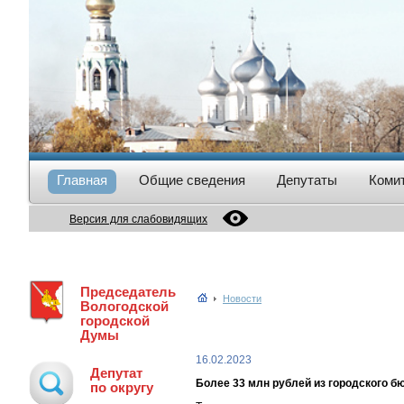
Главная
Общие сведения
Депутаты
Коми
Версия для слабовидящих
Председатель
Новости
Вологодской
городской
Думы
16.02.2023
Депутат
Более 33 млн рублей из городского б
по округу