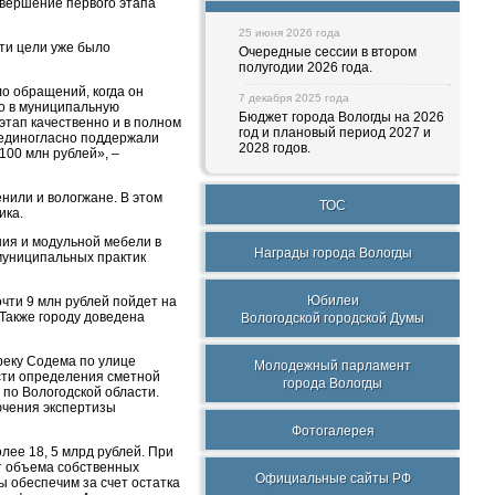
авершение первого этапа
25 июня 2026 года
эти цели уже было
Очередные сессии в втором
полугодии 2026 года.
о обращений, когда он
7 декабря 2025 года
го в муниципальную
Бюджет города Вологды на 2026
этап качественно и в полном
год и плановый период 2027 и
 единогласно поддержали
2028 годов.
100 млн рублей», –
нили и вологжане. В этом
ТОС
ика.
ния и модульной мебели в
Награды города Вологды
муниципальных практик
Юбилеи
чти 9 млн рублей пойдет на
Также городу доведена
Вологодской городской Думы
реку Содема по улице
Молодежный парламент
сти определения сметной
города Вологды
по Вологодской области.
ючения экспертизы
Фотогалерея
лее 18, 5 млрд рублей. При
от объема собственных
Официальные сайты РФ
 обеспечим за счет остатка