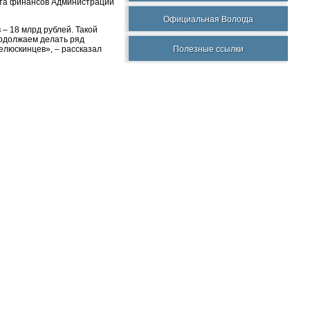
ента финансов Администрации
Официальная Вологда
– 18 млрд рублей. Такой
родолжаем делать ряд
елюскинцев», – рассказал
Полезные ссылки