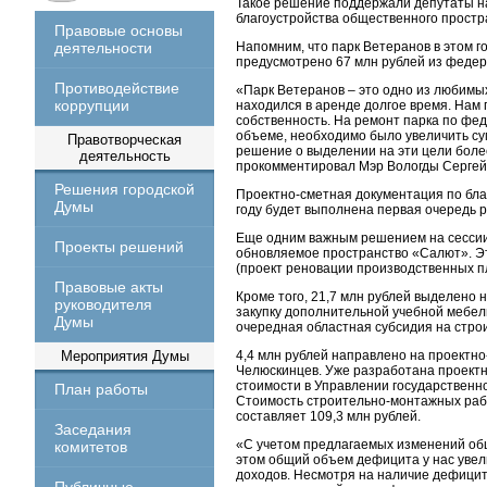
Такое решение поддержали депутаты на
благоустройства общественного простр
Правовые основы
деятельности
Напомним, что парк Ветеранов в этом г
предусмотрено 67 млн рублей из федер
Противодействие
«Парк Ветеранов – это одно из любимы
коррупции
находился в аренде долгое время. Нам 
собственность. На ремонт парка по фе
объеме, необходимо было увеличить су
Правотворческая
решение о выделении на эти цели более
деятельность
прокомментировал Мэр Вологды Сергей
Решения городской
Проектно-сметная документация по благ
Думы
году будет выполнена первая очередь 
Еще одним важным решением на сессии 
Проекты решений
обновляемое пространство «Салют». Эт
(проект реновации производственных п
Правовые акты
Кроме того, 21,7 млн рублей выделено 
руководителя
закупку дополнительной учебной мебел
Думы
очередная областная субсидия на стро
Мероприятия Думы
4,4 млн рублей направлено на проектн
Челюскинцев. Уже разработана проект
стоимости в Управлении государственн
План работы
Стоимость строительно-монтажных раб
составляет 109,3 млн рублей.
Заседания
«С учетом предлагаемых изменений общи
комитетов
этом общий объем дефицита у нас увели
доходов. Несмотря на наличие дефицит