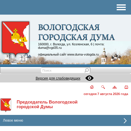
Комитеты
График приема
Контакты
Депутатские объединения
160000, г. Вологда, ул. Козленская, 6 | почта:
duma@vgd35.ru
официальный сайт
www.duma-vologda.ru
Версия для слабовидящих
сегодня 7 августа 2026 года
Председатель Вологодской
городской Думы
Левое меню