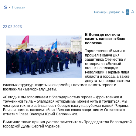
Новости
А
А
Размер шрифта:
А
22.02.2023
В Вологде почтили
память павших в боях
вологжан
Торжественный митинг
прошел в канун Дня
защитника Отечества у
мемориала «Вечный
огонь» на площади
Революции. Первые лица
области и города, а также
депутаты, представители
силовых структур, кадеты и юнармейцы почтили память героев и
возложили к мемориалу цветы.
«Сегодня мы вспоминаем с благодарностью героев – фронтовиков и
тружеников тыла – благодаря которым мы можем жить и трудиться. Мы
чествуем тех, кто сейчас несет боевую вахту на рубежах нашей Родины.
Вечная память павшим в боях! Вечная слава защитникам Отечества!» –
отметил Глава Вологды Юрий Сапожников.
В митинге также принял участие заместитель Председателя Вологодской
городской Думы Сергей Чуранов.