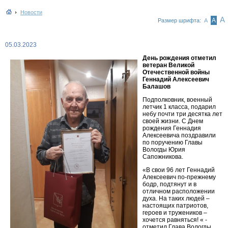
Новости
А
А
Размер шрифта:
А
05.03.2023
День рождения отметил
ветеран Великой
Отечественной войны
Геннадий Алексеевич
Балашов
Подполковник, военный
летчик 1 класса, подарил
небу почти три десятка лет
своей жизни. С Днем
рождения Геннадия
Алексеевича поздравили
по поручению Главы
Вологды Юрия
Сапожникова.
«В свои 96 лет Геннадий
Алексеевич по-прежнему
бодр, подтянут и в
отличном расположении
духа. На таких людей –
настоящих патриотов,
героев и тружеников –
хочется равняться! « -
отметил Глава Вологды