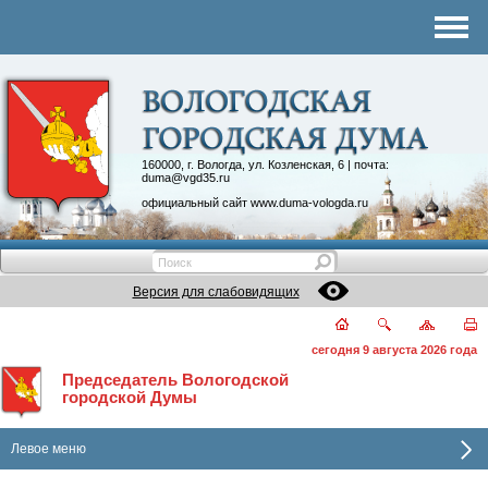
Комитеты
График приема
Контакты
Депутатские объединения
160000, г. Вологда, ул. Козленская, 6 | почта:
duma@vgd35.ru
официальный сайт
www.duma-vologda.ru
Версия для слабовидящих
сегодня 9 августа 2026 года
Председатель Вологодской
городской Думы
Левое меню