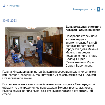
Новости
А
А
Размер шрифта:
А
30.03.2023
День рождения отметила
ветеран Галина Кошкина
Поздравил старейшего
жителя округа со
знаменательной датой
депутат Вологодской
городской Думы Михаил
Манык, и передал
поздравления от Главы
Вологды Юрия
Сапожникова и Мэра
Сергея Воропанова.
Галина Николаевна является бывшим несовершеннолетним узником
концлагерей, созданных фашистами и их союзниками в годы Великой
Отечественной войны.
После окончания сельскохозяйственного института в Ленинградской
области по распределению переехала в Вологду, и осталась здесь.
Вышла замуж, родила сына, всю жизнь отработала в строительной
сфере.