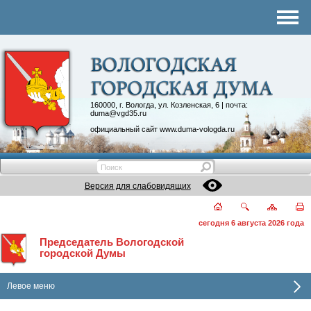
Комитеты
График приема
Контакты
Депутатские объединения
160000, г. Вологда, ул. Козленская, 6 | почта:
duma@vgd35.ru
официальный сайт
www.duma-vologda.ru
Версия для слабовидящих
сегодня 6 августа 2026 года
Председатель Вологодской
городской Думы
Левое меню