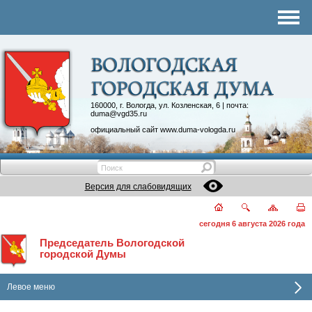
Комитеты
График приема
Контакты
Депутатские объединения
160000, г. Вологда, ул. Козленская, 6 | почта:
duma@vgd35.ru
официальный сайт
www.duma-vologda.ru
Версия для слабовидящих
сегодня 6 августа 2026 года
Председатель Вологодской
городской Думы
Левое меню