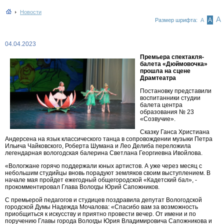
Новости
А
А
Размер шрифта:
А
04.04.2023
Премьера спектакля-
балета «Дюймовочка»
прошла на сцене
Драмтеатра
Постановку представили
воспитанники студии
балета центра
образования № 23
«Созвучие».
Сказку Ганса Христиана
Андерсена на язык классического танца в сопровождении музыки Петра
Ильича Чайковского, Роберта Шумана и Лео Делиба переложила
легендарная вологодская балерина Светлана Георгиевна Ивойлова.
«Вологжане горячо поддержали юных артистов. А уже через месяц с
небольшим студийцы вновь порадуют земляков своим выступлением. В
начале мая пройдет ежегодный общегородской «Кадетский бал», -
прокомментировал Глава Вологды Юрий Сапожников.
С премьерой педагогов и студицев поздравила депутат Вологодской
городской Думы Надежда Мочалова: «Спасибо вам за возможность
приобщиться к искусству и приятно провести вечер. От имени и по
поручению Главы города Вологды Юрия Владимировича Сапожникова и