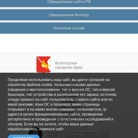
Официальные сайты РФ
Официальная Вологда
Полезные ссылки
Вологодская
городская Дума
Продолжая использовать наш сайт, вы даете согласие на
Главная
обработку файлов cookie, пользовательских данных
Общие сведения
(сведения о местоположении; тип и версия ОС; тип и версия
браузера; тип устройства и разрешение его экрана; источник,
Депутаты
откуда пришел на сайт пользователь; с какого сайта или по
Комитеты
какой рекламе; язык ОС и браузера; какие страницы
График приема
открывает и на какие кнопки нажимает пользователь; ip-
Контакты
адрес) в целях функционирования сайта, проведения
Депутатские объединения
ретаргетинга и проведения статистических исследований и
обзоров. Если вы не хотите, чтобы ваши данные
обрабатывались, покиньте сайт
Разработка и техническая поддержка -
AKATAN
Работает на «
1С-Битрикс: Управление сайтом
»