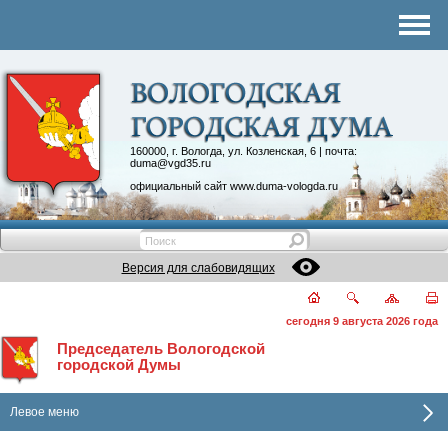
Комитеты
График приема
Контакты
Депутатские объединения
160000, г. Вологда, ул. Козленская, 6 | почта:
duma@vgd35.ru
официальный сайт
www.duma-vologda.ru
Версия для слабовидящих
сегодня 9 августа 2026 года
Председатель Вологодской
городской Думы
Левое меню