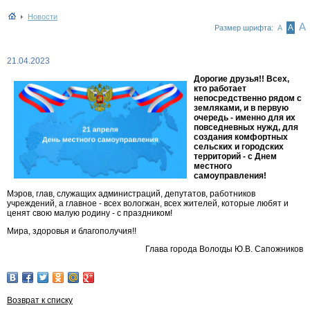
Новости
А
А
Размер шрифта:
А
21.04.2023
Дорогие друзья!! Всех,
кто работает
непосредственно рядом с
земляками, и в первую
очередь - именно для их
повседневных нужд, для
создания комфортных
сельских и городских
территорий - с Днем
местного
самоуправления!
Мэров, глав, служащих администраций, депутатов, работников
учреждений, а главное - всех вологжан, всех жителей, которые любят и
ценят свою малую родину - с праздником!
Мира, здоровья и благополучия!!
Глава города Вологды Ю.В. Сапожников
Возврат к списку